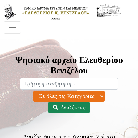
Ψηφιακό αρχείο Ελευθερίου
Βενιζέλου
Αναζήτηση
Αναζητήστε ταυτόχρονα 2 ή και