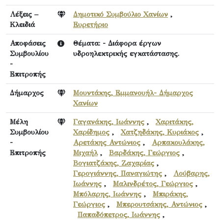
Λέξεις –
Δημοτικό Συμβούλιο Χανίων
,
Κλειδιά
Ευρετήριο
Αποφάσεις
Θέματα: - Διάφορα έργων
Συμβουλίου
υδροηλεκτρικής εγκατάστασης.
-
Επιτροπής
Δήμαρχος
Μουντάκης, Εμμανουήλ- Δήμαρχος
Χανίων
Μέλη
Γαγανάκης, Ιωάννης
,
Χαριτάκης,
Συμβουλίου
Χαρίδημος
,
Χατζηδάκης, Κυριάκος
,
-
Αρετάκης Αντώνιος
,
Αρπακουλάκης,
Επιτροπής
Μιχαήλ
,
Βαρδάκης, Γεώργιος
,
Βογιατζάκης, Ζαχαρίας
,
Γερογιάννης, Παναγιώτης
,
Λούβαρης,
Ιωάννης
,
Μαλινδρέτος, Γεώργιος
,
Μπόλαρης, Ιωάννης
,
Μπιράκης,
Γεώργιος
,
Μπερουτσάκης, Αντώνιος
,
Παπαδόπετρος, Ιωάννης
,