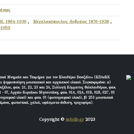
χέσεις
Κ. 1864-1936
,
Μιχαλακόπουλος Ανδρέας 1876-1938
,
-1959
ακά Μνημεία και Τεκμήρια για τον Ελευθέριο Βενιζέλο» (ΕΠΑνΕΚ
ι ψηφιοποίηση μουσειακού και αρχειακού υλικού. Συγκεκριμένα: α)
ιζέλου, φακ. 21, 22, 23 και 24, Συλλογή Κόμματος Φιλελευθέρων, φακ.
 - 07, Αρχείο Κυριάκου Μητσοτάκη, φακ. 01Α, 02Α, 01Β, 02Β, 02Γ, 03
τογραφικό υλικό) και φακ. 01 (φωτογραφικό υλικό), β) 253 μουσειακά
είμενα, φωτιστικά, χαλιά, υφάσματα-ένδυση, τροχοφόρα).
Copyright ©
infolib.gr
2023