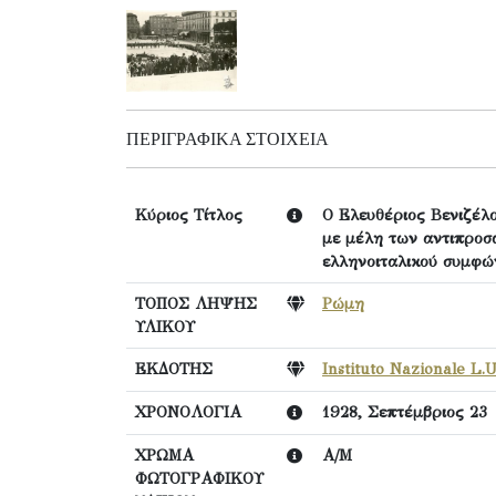
ΠΕΡΙΓΡΑΦΙΚΆ ΣΤΟΙΧΕΊΑ
Κύριος Τίτλος
Ο Ελευθέριος Bενιζέλ
με μέλη των αντιπροσ
ελληνοιταλικού συμφώ
ΤΟΠΟΣ ΛΗΨΗΣ
Ρώμη
ΥΛΙΚΟΥ
ΕΚΔΟΤΗΣ
Instituto Nazionale L.U
ΧΡΟΝΟΛΟΓΙΑ
1928, Σεπτέμβριος 23
ΧΡΩΜΑ
Α/Μ
ΦΩΤΟΓΡΑΦΙΚΟΥ