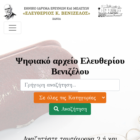
Ψηφιακό αρχείο Ελευθερίου
Βενιζέλου
Αναζήτηση
Αναζητήστε ταυτόχρονα 2 ή και