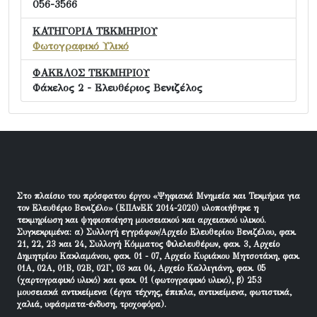
056-3566
ΚΑΤΗΓΟΡΙΑ ΤΕΚΜΗΡΙΟΥ
Φωτογραφικό Υλικό
ΦΑΚΕΛΟΣ ΤΕΚΜΗΡΙΟΥ
Φάκελος 2 - Ελευθέριος Βενιζέλος
Στο πλαίσιο του πρόσφατου έργου «Ψηφιακά Μνημεία και Τεκμήρια για
τον Ελευθέριο Βενιζέλο» (ΕΠΑνΕΚ 2014-2020) υλοποιήθηκε η
τεκμηρίωση και ψηφιοποίηση μουσειακού και αρχειακού υλικού.
Συγκεκριμένα: α) Συλλογή εγγράφων/Αρχείο Ελευθερίου Βενιζέλου, φακ.
21, 22, 23 και 24, Συλλογή Κόμματος Φιλελευθέρων, φακ. 3, Αρχείο
Δημητρίου Κακλαμάνου, φακ. 01 - 07, Αρχείο Κυριάκου Μητσοτάκη, φακ.
01Α, 02Α, 01Β, 02Β, 02Γ, 03 και 04, Αρχείο Καλλιγιάνη, φακ. 05
(χαρτογραφικό υλικό) και φακ. 01 (φωτογραφικό υλικό), β) 253
μουσειακά αντικείμενα (έργα τέχνης, έπιπλα, αντικείμενα, φωτιστικά,
χαλιά, υφάσματα-ένδυση, τροχοφόρα).