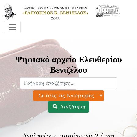
Ψηφιακό αρχείο Ελευθερίου
Βενιζέλου
Αναζήτηση
Αναζητήστε ταυτόχρονα 2 ή και