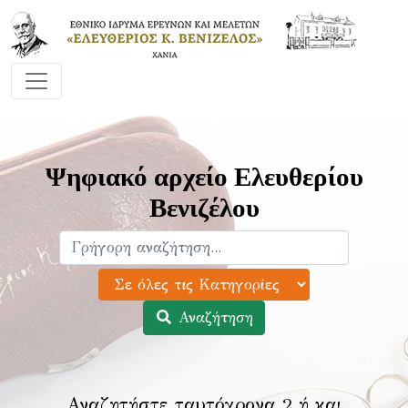
Ψηφιακό αρχείο Ελευθερίου
Βενιζέλου
Αναζήτηση
Αναζητήστε ταυτόχρονα 2 ή και