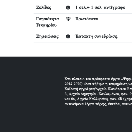
Σελίδες
1 σελ.+ 1 σελ. αντίγραφο
Γνησιότητα
Πρωτότυπο
Τεκμηρίου
Σημειώσεις
Έκτακτη συνεδρίαση.
Στο πλαίσιο του πρόσφατου έργου «Ψηφι
2014-2020) υλοποιήθηκε η τεκμηρίωση κα
Συλλογή εγγράφων/Αρχείο Ελευθερίου Βεν
3, Αρχείο Δημητρίου Κακλαμάνου, φακ. 01
και 04, Αρχείο Καλλιγιάνη, φακ. 05 (χαρ
αντικείμενα (έργα τέχνης, έπιπλα, αντικ