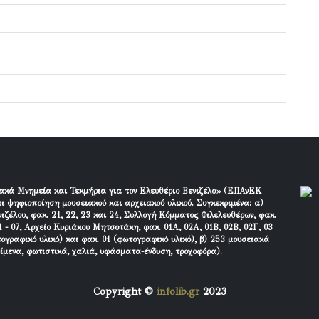
ακά Μνημεία και Τεκμήρια για τον Ελευθέριο Βενιζέλο» (ΕΠΑνΕΚ
ι ψηφιοποίηση μουσειακού και αρχειακού υλικού. Συγκεκριμένα: α)
ιζέλου, φακ. 21, 22, 23 και 24, Συλλογή Κόμματος Φιλελευθέρων, φακ.
 - 07, Αρχείο Κυριάκου Μητσοτάκη, φακ. 01Α, 02Α, 01Β, 02Β, 02Γ, 03
τογραφικό υλικό) και φακ. 01 (φωτογραφικό υλικό), β) 253 μουσειακά
είμενα, φωτιστικά, χαλιά, υφάσματα-ένδυση, τροχοφόρα).
Copyright ©
infolib.gr
2023