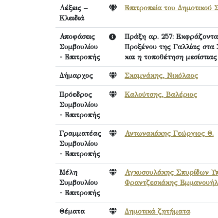
Λέξεις –
Επιτροπεία του Δημοτικού 
Κλειδιά
Αποφάσεις
Πράξη αρ. 257: Εκφράζοντα
Συμβουλίου
Προξένου της Γαλλίας στα 
- Επιτροπής
και η τοποθέτηση μεσίστια
Δήμαρχος
Σκαμνάκης, Νικόλαος
Πρόεδρος
Καλούτσης, Βαλέριος
Συμβουλίου
- Επιτροπής
Γραμματέας
Αντωνακάκης Γεώργιος Θ.
Συμβουλίου
- Επιτροπής
Μέλη
Αγκυσουλάκης Σπυρίδων Υπ
Συμβουλίου
Φραντζεσκάκης Εμμανουήλ
- Επιτροπής
Θέματα
Δημοτικά ζητήματα