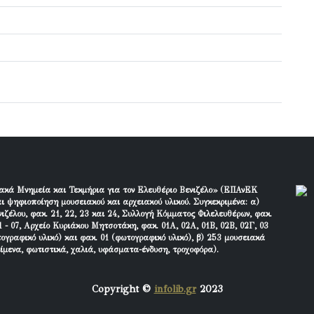
ακά Μνημεία και Τεκμήρια για τον Ελευθέριο Βενιζέλο» (ΕΠΑνΕΚ
ι ψηφιοποίηση μουσειακού και αρχειακού υλικού. Συγκεκριμένα: α)
ιζέλου, φακ. 21, 22, 23 και 24, Συλλογή Κόμματος Φιλελευθέρων, φακ.
 - 07, Αρχείο Κυριάκου Μητσοτάκη, φακ. 01Α, 02Α, 01Β, 02Β, 02Γ, 03
τογραφικό υλικό) και φακ. 01 (φωτογραφικό υλικό), β) 253 μουσειακά
είμενα, φωτιστικά, χαλιά, υφάσματα-ένδυση, τροχοφόρα).
Copyright ©
infolib.gr
2023