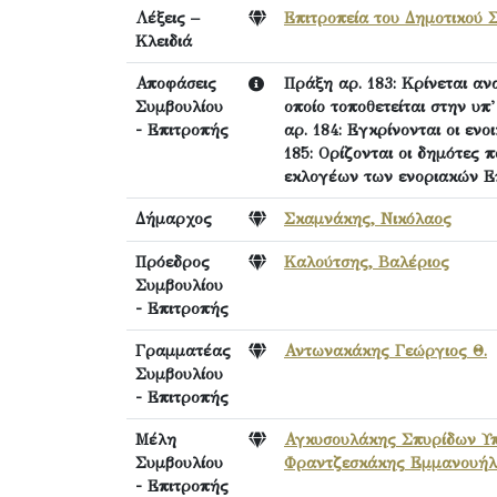
Λέξεις –
Επιτροπεία του Δημοτικού 
Κλειδιά
Αποφάσεις
Πράξη αρ. 183: Κρίνεται α
Συμβουλίου
οποίο τοποθετείται στην υπ
- Επιτροπής
αρ. 184: Εγκρίνονται οι εν
185: Ορίζονται οι δημότες
εκλογέων των ενοριακών Ε
Δήμαρχος
Σκαμνάκης, Νικόλαος
Πρόεδρος
Καλούτσης, Βαλέριος
Συμβουλίου
- Επιτροπής
Γραμματέας
Αντωνακάκης Γεώργιος Θ.
Συμβουλίου
- Επιτροπής
Μέλη
Αγκυσουλάκης Σπυρίδων Υπ
Συμβουλίου
Φραντζεσκάκης Εμμανουήλ
- Επιτροπής