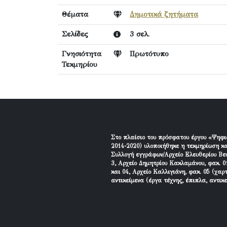
Θέματα
Δημοτικά ζητήματα
Σελίδες
3 σελ.
Γνησιότητα
Πρωτότυπο
Τεκμηρίου
Στο πλαίσιο του πρόσφατου έργου «Ψηφι
2014-2020) υλοποιήθηκε η τεκμηρίωση κα
Συλλογή εγγράφων/Αρχείο Ελευθερίου Βεν
3, Αρχείο Δημητρίου Κακλαμάνου, φακ. 01
και 04, Αρχείο Καλλιγιάνη, φακ. 05 (χαρ
αντικείμενα (έργα τέχνης, έπιπλα, αντικ