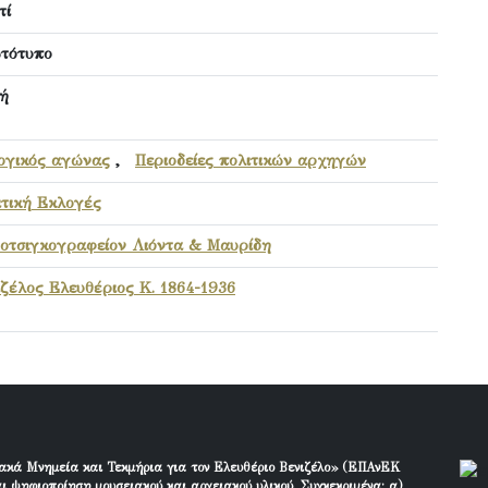
τί
τότυπο
ή
ογικός αγώνας
,
Περιοδείες πολιτικών αρχηγών
ιτική Εκλογές
οτσιγκογραφείον Λιόντα & Μαυρίδη
ιζέλος Ελευθέριος Κ. 1864-1936
ακά Μνημεία και Τεκμήρια για τον Ελευθέριο Βενιζέλο» (ΕΠΑνΕΚ
ι ψηφιοποίηση μουσειακού και αρχειακού υλικού. Συγκεκριμένα: α)