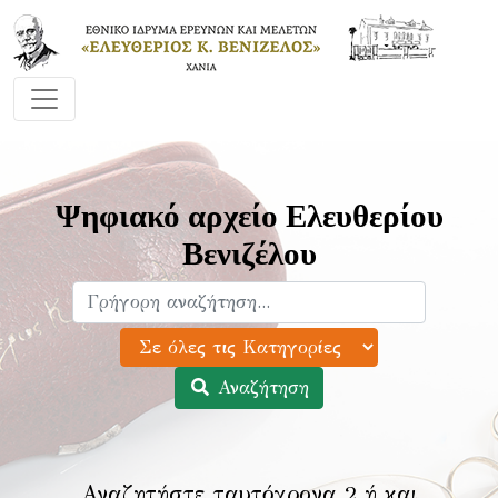
Ψηφιακό αρχείο Ελευθερίου
Βενιζέλου
Αναζήτηση
Αναζητήστε ταυτόχρονα 2 ή και