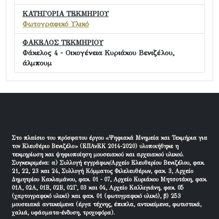
ΚΑΤΗΓΟΡΙΑ ΤΕΚΜΗΡΙΟΥ
Φωτογραφικό Υλικό
ΦΑΚΕΛΟΣ ΤΕΚΜΗΡΙΟΥ
Φάκελος 4 - Οικογένεια Κυριάκου Βενιζέλου,
άλμπουμ
Στο πλαίσιο του πρόσφατου έργου «Ψηφιακά Μνημεία και Τεκμήρια για
τον Ελευθέριο Βενιζέλο» (ΕΠΑνΕΚ 2014-2020) υλοποιήθηκε η
τεκμηρίωση και ψηφιοποίηση μουσειακού και αρχειακού υλικού.
Συγκεκριμένα: α) Συλλογή εγγράφων/Αρχείο Ελευθερίου Βενιζέλου, φακ.
21, 22, 23 και 24, Συλλογή Κόμματος Φιλελευθέρων, φακ. 3, Αρχείο
Δημητρίου Κακλαμάνου, φακ. 01 - 07, Αρχείο Κυριάκου Μητσοτάκη, φακ.
01Α, 02Α, 01Β, 02Β, 02Γ, 03 και 04, Αρχείο Καλλιγιάνη, φακ. 05
(χαρτογραφικό υλικό) και φακ. 01 (φωτογραφικό υλικό), β) 253
μουσειακά αντικείμενα (έργα τέχνης, έπιπλα, αντικείμενα, φωτιστικά,
χαλιά, υφάσματα-ένδυση, τροχοφόρα).