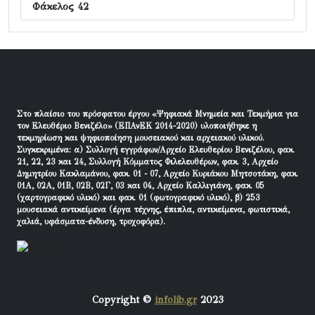
Φάκελος 42
Στο πλαίσιο του πρόσφατου έργου «Ψηφιακά Μνημεία και Τεκμήρια για
τον Ελευθέριο Βενιζέλο» (ΕΠΑνΕΚ 2014-2020) υλοποιήθηκε η
τεκμηρίωση και ψηφιοποίηση μουσειακού και αρχειακού υλικού.
Συγκεκριμένα: α) Συλλογή εγγράφων/Αρχείο Ελευθερίου Βενιζέλου, φακ.
21, 22, 23 και 24, Συλλογή Κόμματος Φιλελευθέρων, φακ. 3, Αρχείο
Δημητρίου Κακλαμάνου, φακ. 01 - 07, Αρχείο Κυριάκου Μητσοτάκη, φακ.
01Α, 02Α, 01Β, 02Β, 02Γ, 03 και 04, Αρχείο Καλλιγιάνη, φακ. 05
(χαρτογραφικό υλικό) και φακ. 01 (φωτογραφικό υλικό), β) 253
μουσειακά αντικείμενα (έργα τέχνης, έπιπλα, αντικείμενα, φωτιστικά,
χαλιά, υφάσματα-ένδυση, τροχοφόρα).
Copyright ©
infolib.gr
2023