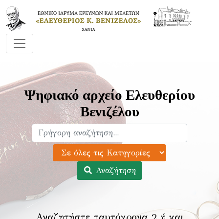
Ψηφιακό αρχείο Ελευθερίου
Βενιζέλου
Αναζήτηση
Αναζητήστε ταυτόχρονα 2 ή και