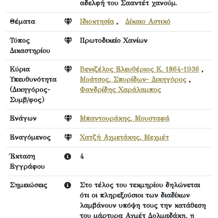
αδελφή του Σααντέτ χανούμ.
Θέματα
Ιδιοκτησία
,
Δίκαιο Αστικό
Τύπος
Πρωτοδικείο Χανίων
Δικαστηρίου
Κύρια
Βενιζέλος Ελευθέριος Κ. 1864-1936
,
Υπευθυνότητα
Μοάτσος, Σπυρίδων- Δικηγόρος
,
(Δικηγόρος-
Φανδρίδης Χαράλαμπος
Συμβ/φος)
Ενάγων
Μπαντουράκης, Μουσταφά
Εναγόμενος
Χατζή Αχμετάκης, Μεχμέτ
Έκταση
4
Εγγράφου
Σημειώσεις
Στο τέλος του τεκμηρίου δηλώνεται
ότι οι πληρεξούσιοι των διαδίκων
λαμβάνουν υπόψη τους την κατάθεση
του μάρτυρα Αχμέτ Δολμαδάκη, η