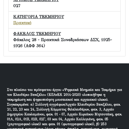
027
ΚΑΤΗΓΟΡΙΑ ΤΕΚΜΗΡΙΟΥ
Πρακτικό
ΦΑΚΕΛΟΣ ΤΕΚΜΗΡΙΟΥ
Φάκελος 28 - Πρακτικά Συνεδριάσεων ΔΣΧ, 1925-
1926 (ΑΦΦ 364)
Στο πλαίσιο του πρόσφατου έργου «Ψηφιακά Μνημεία και Τεκμήρια για
τον Ελευθέριο Βενιζέλο» (ΕΠΑνΕΚ 2014-2020) υλοποιήθηκε η
τεκμηρίωση και ψηφιοποίηση μουσειακού και αρχειακού υλικού.
Συγκεκριμένα: α) Συλλογή εγγράφων/Αρχείο Ελευθερίου Βενιζέλου, φακ.
21, 22, 23 και 24, Συλλογή Κόμματος Φιλελευθέρων, φακ. 3, Αρχείο
Δημητρίου Κακλαμάνου, φακ. 01 - 07, Αρχείο Κυριάκου Μητσοτάκη, φακ.
01Α, 02Α, 01Β, 02Β, 02Γ, 03 και 04, Αρχείο Καλλιγιάνη, φακ. 05
(χαρτογραφικό υλικό) και φακ. 01 (φωτογραφικό υλικό), β) 253