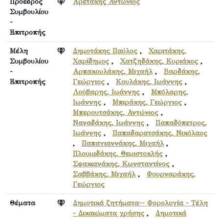
Πρόεδρος
Αρετάκης Αντώνιος
Συμβουλίου
-
Επιτροπής
Μέλη
Δημοτάκης Παύλος
,
Χαριτάκης,
Συμβουλίου
Χαρίδημος
,
Χατζηδάκης, Κυριάκος
,
-
Αρπακουλάκης, Μιχαήλ
,
Βαρδάκης,
Επιτροπής
Γεώργιος
,
Κουλάκης, Ιωάννης
,
Λούβαρης, Ιωάννης
,
Μπόλαρης,
Ιωάννης
,
Μπιράκης, Γεώργιος
,
Μπερουτσάκης, Αντώνιος
,
Ναναδάκης, Ιωάννης
,
Παπαδόπετρος,
Ιωάννης
,
Παπαδαρατσάκης, Νικόλαος
,
Παπαγιαννάκης, Μιχαήλ
,
Πλουμιδάκης, Θεμιστοκλής
,
Σφακιανάκης, Κωνσταντίνος
,
Σαββάκης, Μιχαήλ
,
Φουρναράκης,
Γεώργιος
Θέματα
Δημοτικά ζητήματα-- Φορολογία - Τέλη
- Δικαιώματα χρήσης
,
Δημοτικά