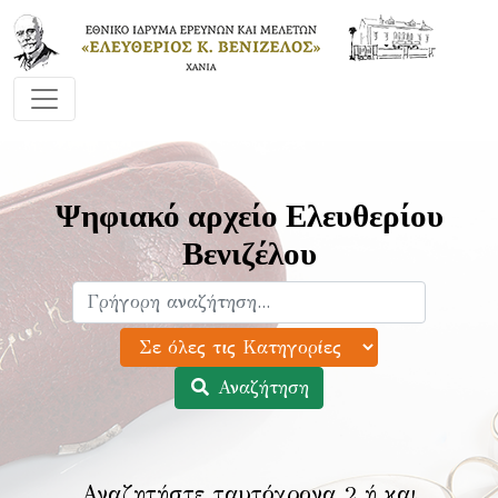
Ψηφιακό αρχείο Ελευθερίου
Βενιζέλου
Αναζήτηση
Αναζητήστε ταυτόχρονα 2 ή και