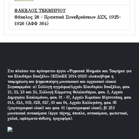
ΦΑΚΕΛΟΣ ΤΕΚΜΗΡΙΟΥ
Φάκελος 28 - Πρακτικά Συνεδριάσεων ΔΣΧ, 1925-
1926 (ΑΦΦ 364)
Στο πλαίσιο του πρόσφατου έργου «Ψηφιακά Μνημεία και Τεκμήρια για
τον Ελευθέριο Βενιζέλο» (ΕΠΑνΕΚ 2014-2020) υλοποιήθηκε η
τεκμηρίωση και ψηφιοποίηση μουσειακού και αρχειακού υλικού.
Συγκεκριμένα: α) Συλλογή εγγράφων/Αρχείο Ελευθερίου Βενιζέλου, φακ.
21, 22, 23 και 24, Συλλογή Κόμματος Φιλελευθέρων, φακ. 3, Αρχείο
Δημητρίου Κακλαμάνου, φακ. 01 - 07, Αρχείο Κυριάκου Μητσοτάκη, φακ.
01Α, 02Α, 01Β, 02Β, 02Γ, 03 και 04, Αρχείο Καλλιγιάνη, φακ. 05
(χαρτογραφικό υλικό) και φακ. 01 (φωτογραφικό υλικό), β) 253
μουσειακά αντικείμενα (έργα τέχνης, έπιπλα, αντικείμενα, φωτιστικά,
χαλιά, υφάσματα-ένδυση, τροχοφόρα).