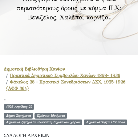
περισσότερους όρους με κόμμα Π.Χ:
Βενιζέλος, Χαλέπα, κορνίζα
.
Δημοτική Βιβλιοθήκη Χανίων
Πρακτικά Δημοτικού Συμβουλίου Χανίων 1898- 1936
Φάκελος 28 - Πρακτικά Συνεδριάσεων ΔΣΧ, 1925-1926
(ΑΦΦ 364)
-
1926 Απρίλιος 22
Δήμοι Ζητήματα
Πρόνοια Ιδρύματα
Δημοτικά ζητήματα Ενοικίαση δημοτικών χώρων
Δημοτικά Έργα Οδοποιία
ΣΥΛΛΟΓΉ ΑΡΧΕΊΩΝ