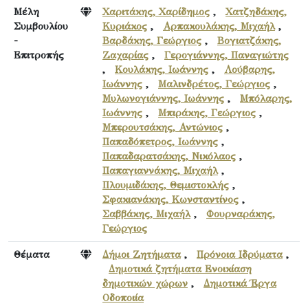
Μέλη
Χαριτάκης, Χαρίδημος
,
Χατζηδάκης,
Συμβουλίου
Κυριάκος
,
Αρπακουλάκης, Μιχαήλ
,
-
Βαρδάκης, Γεώργιος
,
Βογιατζάκης,
Επιτροπής
Ζαχαρίας
,
Γερογιάννης, Παναγιώτης
,
Κουλάκης, Ιωάννης
,
Λούβαρης,
Ιωάννης
,
Μαλινδρέτος, Γεώργιος
,
Μυλωνογιάννης, Ιωάννης
,
Μπόλαρης,
Ιωάννης
,
Μπιράκης, Γεώργιος
,
Μπερουτσάκης, Αντώνιος
,
Παπαδόπετρος, Ιωάννης
,
Παπαδαρατσάκης, Νικόλαος
,
Παπαγιαννάκης, Μιχαήλ
,
Πλουμιδάκης, Θεμιστοκλής
,
Σφακιανάκης, Κωνσταντίνος
,
Σαββάκης, Μιχαήλ
,
Φουρναράκης,
Γεώργιος
Θέματα
Δήμοι Ζητήματα
,
Πρόνοια Ιδρύματα
,
Δημοτικά ζητήματα Ενοικίαση
δημοτικών χώρων
,
Δημοτικά Έργα
Οδοποιία