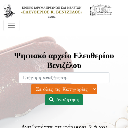
Ψηφιακό αρχείο Ελευθερίου
Βενιζέλου
Αναζήτηση
Αναζητήστε ταυτόχρονα 2 ή και