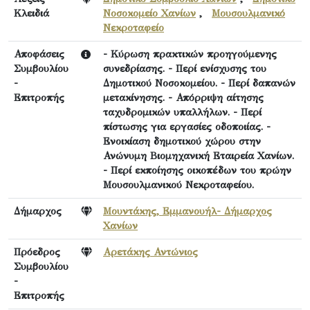
Κλειδιά
Νοσοκομείο Χανίων
,
Μουσουλμανικό
Νεκροταφείο
Αποφάσεις
- Κύρωση πρακτικών προηγούμενης
Συμβουλίου
συνεδρίασης. - Περί ενίσχυσης του
-
Δημοτικού Νοσοκομείου. - Περί δαπανών
Επιτροπής
μετακίνησης. - Απόρριψη αίτησης
ταχυδρομικών υπαλλήλων. - Περί
πίστωσης για εργασίες οδοποιίας. -
Ενοικίαση δημοτικού χώρου στην
Ανώνυμη Βιομηχανική Εταιρεία Χανίων.
- Περί εκποίησης οικοπέδων του πρώην
Μουσουλμανικού Νεκροταφείου.
Δήμαρχος
Μουντάκης, Εμμανουήλ- Δήμαρχος
Χανίων
Πρόεδρος
Αρετάκης Αντώνιος
Συμβουλίου
-
Επιτροπής