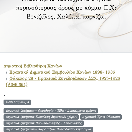
περισσότερους όρους με κόμμα Π.Χ:
Βενιζέλος, Χαλέπα, κορνίζα
.
Δημοτική Βιβλιοθήκη Χανίων
Πρακτικά Δημοτικού Συμβουλίου Χανίων 1898- 1936
Φάκελος 28 - Πρακτικά Συνεδριάσεων ΔΣΧ, 1925-1926
(ΑΦΦ 364)
-
1926 Μάρτιος 4
Δημοτικά ζητήματα-- Φορολογία - Τέλη - Δικαιώματα χρήσης
Δημοτικά ζητήματα Ενοικίαση δημοτικών χώρων
Δημοτικά Έργα Οδοποιία
Δημοτικά ζητήματα Προϋπολογισμός - Απολογισμός
Δημοτικά ζητήματα-- Χωροταξία- Πολεοδομία- Ρυμοτομία