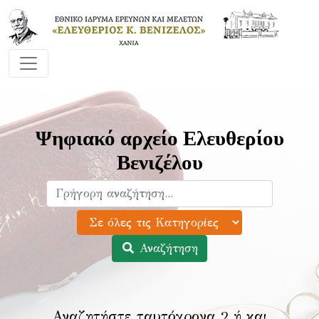
Ψηφιακό αρχείο Ελευθερίου
Βενιζέλου
Αναζήτηση
Αναζητήστε ταυτόχρονα 2 ή και