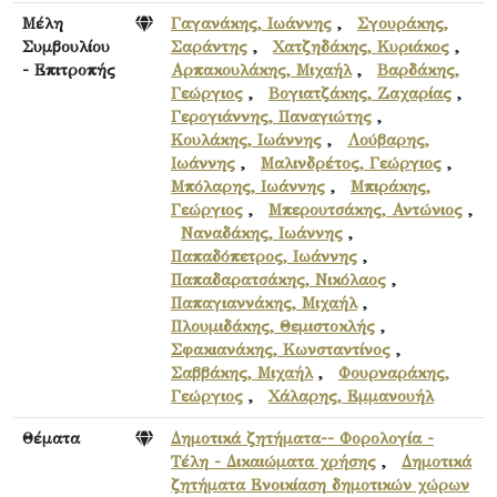
Μέλη
Γαγανάκης, Ιωάννης
,
Σγουράκης,
Συμβουλίου
Σαράντης
,
Χατζηδάκης, Κυριάκος
,
- Επιτροπής
Αρπακουλάκης, Μιχαήλ
,
Βαρδάκης,
Γεώργιος
,
Βογιατζάκης, Ζαχαρίας
,
Γερογιάννης, Παναγιώτης
,
Κουλάκης, Ιωάννης
,
Λούβαρης,
Ιωάννης
,
Μαλινδρέτος, Γεώργιος
,
Μπόλαρης, Ιωάννης
,
Μπιράκης,
Γεώργιος
,
Μπερουτσάκης, Αντώνιος
,
Ναναδάκης, Ιωάννης
,
Παπαδόπετρος, Ιωάννης
,
Παπαδαρατσάκης, Νικόλαος
,
Παπαγιαννάκης, Μιχαήλ
,
Πλουμιδάκης, Θεμιστοκλής
,
Σφακιανάκης, Κωνσταντίνος
,
Σαββάκης, Μιχαήλ
,
Φουρναράκης,
Γεώργιος
,
Χάλαρης, Εμμανουήλ
Θέματα
Δημοτικά ζητήματα-- Φορολογία -
Τέλη - Δικαιώματα χρήσης
,
Δημοτικά
ζητήματα Ενοικίαση δημοτικών χώρων