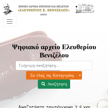
Ψηφιακό αρχείο Ελευθερίου
Βενιζέλου
Αναζήτηση
Αναζητήστε ταυτόχρονα 2 ή και