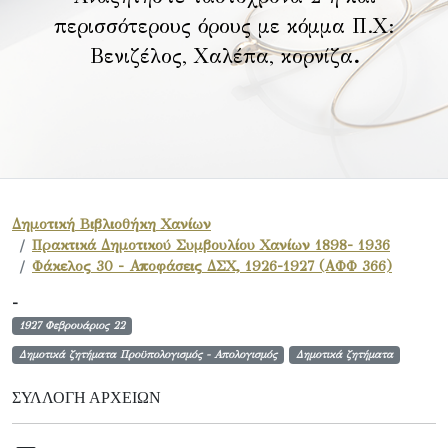
περισσότερους όρους με κόμμα Π.Χ:
Βενιζέλος, Χαλέπα, κορνίζα
.
Δημοτική Βιβλιοθήκη Χανίων
Πρακτικά Δημοτικού Συμβουλίου Χανίων 1898- 1936
Φάκελος 30 - Αποφάσεις ΔΣΧ, 1926-1927 (ΑΦΦ 366)
-
1927 Φεβρουάριος 22
Δημοτικά ζητήματα Προϋπολογισμός - Απολογισμός
Δημοτικά ζητήματα
ΣΥΛΛΟΓΉ ΑΡΧΕΊΩΝ