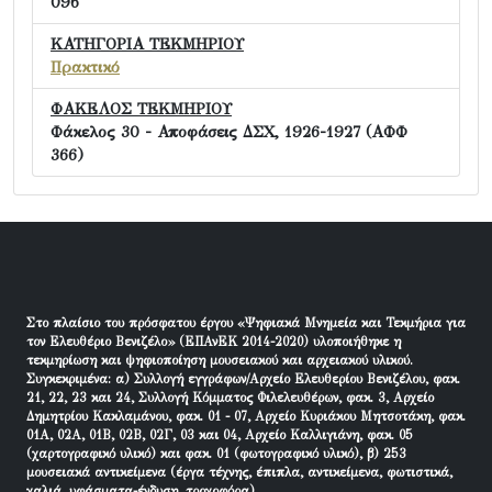
096
ΚΑΤΗΓΟΡΙΑ ΤΕΚΜΗΡΙΟΥ
Πρακτικό
ΦΑΚΕΛΟΣ ΤΕΚΜΗΡΙΟΥ
Φάκελος 30 - Αποφάσεις ΔΣΧ, 1926-1927 (ΑΦΦ
366)
Στο πλαίσιο του πρόσφατου έργου «Ψηφιακά Μνημεία και Τεκμήρια για
τον Ελευθέριο Βενιζέλο» (ΕΠΑνΕΚ 2014-2020) υλοποιήθηκε η
τεκμηρίωση και ψηφιοποίηση μουσειακού και αρχειακού υλικού.
Συγκεκριμένα: α) Συλλογή εγγράφων/Αρχείο Ελευθερίου Βενιζέλου, φακ.
21, 22, 23 και 24, Συλλογή Κόμματος Φιλελευθέρων, φακ. 3, Αρχείο
Δημητρίου Κακλαμάνου, φακ. 01 - 07, Αρχείο Κυριάκου Μητσοτάκη, φακ.
01Α, 02Α, 01Β, 02Β, 02Γ, 03 και 04, Αρχείο Καλλιγιάνη, φακ. 05
(χαρτογραφικό υλικό) και φακ. 01 (φωτογραφικό υλικό), β) 253
μουσειακά αντικείμενα (έργα τέχνης, έπιπλα, αντικείμενα, φωτιστικά,
χαλιά, υφάσματα-ένδυση, τροχοφόρα).