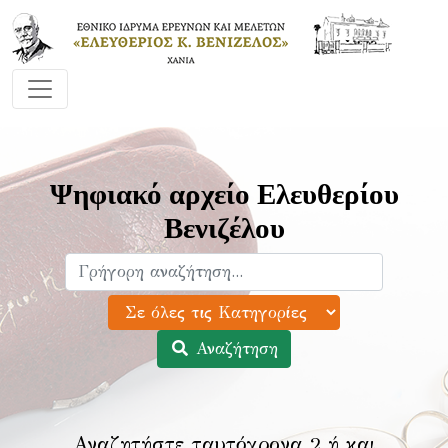
Ψηφιακό αρχείο Ελευθερίου
Βενιζέλου
Αναζήτηση
Αναζητήστε ταυτόχρονα 2 ή και