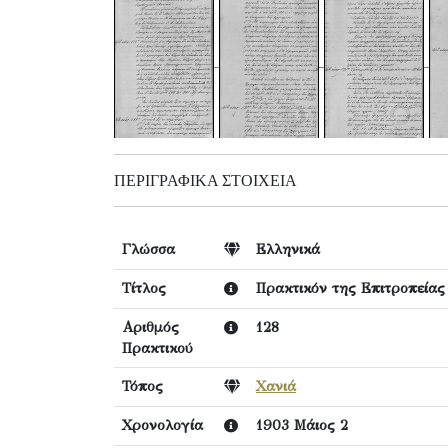
ΠΕΡΙΓΡΑΦΙΚΆ ΣΤΟΙΧΕΊΑ
Γλώσσα
Ελληνικά
Τίτλος
Πρακτικόν της Επιτροπείας
Αριθμός
128
Πρακτικού
Τόπος
Χανιά
Χρονολογία
1903 Μάιος 2