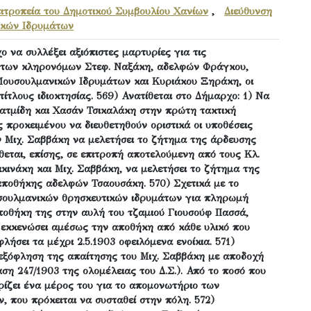
ιτροπεία του Δημοτικού Συμβουλίου Χανίων
,
Διεύθυνση
ικών Ιδρυμάτων
ο να συλλέξει αξιόπιστες μαρτυρίες για τις
 των κληρονόμων Στεφ. Ναξάκη, αδελφών Φράγκου,
Μουσουλμανικών Ιδρυμάτων και Κυριάκου Ξηράκη, οι
τίτλους ιδιοκτησίας. 569) Ανατίθεται στο Δήμαρχο: 1) Να
ατμίδη και Χασάν Τσικαλάκη στην πρώτη τακτική
 προκειμένου να διευθετηθούν οριστικά οι υποθέσεις
ν Μιχ. Σαββάκη να μελετήσει το ζήτημα της άρδευσης
θεται, επίσης, σε επιτροπή αποτελούμενη από τους Κλ.
ινάκη και Μιχ. Σαββάκη, να μελετήσει το ζήτημα της
ποθήκης αδελφών Τσαουσάκη. 570) Σχετικά με το
υσουλμανικών θρησκευτικών ιδρυμάτων για πληρωμή
αποθήκη της στην αυλή του τζαμιού Γιουσούφ Πασσά,
 εκκενώσει αμέσως την αποθήκη από κάθε υλικό που
λήσει τα μέχρι 2.5.1903 οφειλόμενα ενοίκια. 571)
 εξόφληση της απαίτησης του Μιχ. Σαββάκη με αποδοχή
αση 247/1903 της ολομέλειας του Δ.Σ.). Από το ποσό που
ρίζει ένα μέρος του για το απομονωτήριο των
 που πρόκειται να συσταθεί στην πόλη. 572)