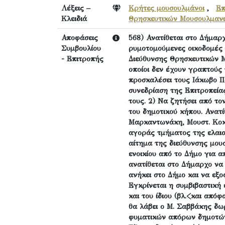
Λέξεις –
Κρήτες μουσουλμάνοι
,
Επ
Κλειδιά
Θρησκευτικών Μουσουλμαν
Αποφάσεις
568) Ανατίθεται στο Δήμαρχ
Συμβουλίου
ρυμοτομούμενες οικοδομές
- Επιτροπής
Διεύθυνσης Θρησκευτικών 
οποίοι δεν έχουν γραπτούς 
προσκαλέσει τους Ιάκωβο Π
συνεδρίαση της Επιτροπείας
τους. 2) Να ζητήσει από το
του δημοτικού κήπου. Ανατί
Μαρκαντωνάκη, Μουστ. Κοκκ
αγοράς τμήματος της ελαια
αίτημα της διεύθυνσης μο
ενοικίου από το Δήμο για 
ανατίθεται στο Δήμαρχο να
ανήκει στο Δήμο και να εξοφ
Εγκρίνεται η συμβιβαστική
και του ίδιου (βλ.<και απόφ
θα λάβει ο Μ. Σαββάκης δω
φυματικών απόρων δημοτών,