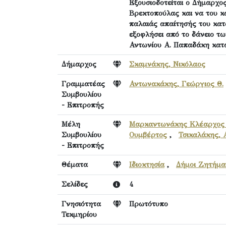
Εξουσιοδοτείται ο Δήμαρχος
Βρεκτοπούλας και να του κ
παλαιάς απαίτησής του κατ
εξοφλήσει από το δάνειο τ
Αντωνίου Α. Παπαδάκη κατά
Δήμαρχος
Σκαμνάκης, Νικόλαος
Γραμματέας
Αντωνακάκης, Γεώργιος Θ.
Συμβουλίου
- Επιτροπής
Μέλη
Μαρκαντωνάκης Κλέαρχος 
Συμβουλίου
Ουμβέρτος
,
Τσικαλάκης, 
- Επιτροπής
Θέματα
Ιδιοκτησία
,
Δήμοι Ζητήμα
Σελίδες
4
Γνησιότητα
Πρωτότυπο
Τεκμηρίου