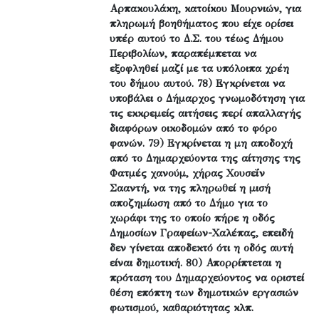
Αρπακουλάκη, κατοίκου Μουρνιών, για
πληρωμή βοηθήματος που είχε ορίσει
υπέρ αυτού το Δ.Σ. του τέως Δήμου
Περιβολίων, παραπέμπεται να
εξοφληθεί μαζί με τα υπόλοιπα χρέη
του δήμου αυτού. 78) Εγκρίνεται να
υποβάλει ο Δήμαρχος γνωμοδότηση για
τις εκκρεμείς αιτήσεις περί απαλλαγής
διαφόρων οικοδομών από το φόρο
φανών. 79) Εγκρίνεται η μη αποδοχή
από το Δημαρχεύοντα της αίτησης της
Φατμές χανούμ, χήρας Χουσεΐν
Σααντή, να της πληρωθεί η μισή
αποζημίωση από το Δήμο για το
χωράφι της το οποίο πήρε η οδός
Δημοσίων Γραφείων-Χαλέπας, επειδή
δεν γίνεται αποδεκτό ότι η οδός αυτή
είναι δημοτική. 80) Απορρίπτεται η
πρόταση του Δημαρχεύοντος να οριστεί
θέση επόπτη των δημοτικών εργασιών
φωτισμού, καθαριότητας κλπ.