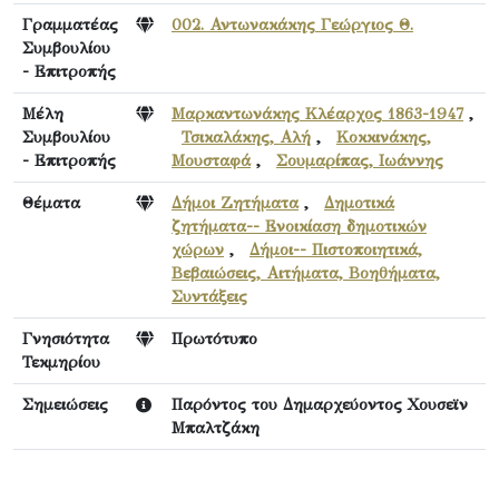
Γραμματέας
002. Αντωνακάκης Γεώργιος Θ.
Συμβουλίου
- Επιτροπής
Μέλη
Μαρκαντωνάκης Κλέαρχος 1863-1947
,
Συμβουλίου
Τσικαλάκης, Αλή
,
Κοκκινάκης,
- Επιτροπής
Μουσταφά
,
Σουμαρίπας, Ιωάννης
Θέματα
Δήμοι Ζητήματα
,
Δημοτικά
ζητήματα-- Ενοικίαση δημοτικών
χώρων
,
Δήμοι-- Πιστοποιητικά,
Βεβαιώσεις, Αιτήματα, Βοηθήματα,
Συντάξεις
Γνησιότητα
Πρωτότυπο
Τεκμηρίου
Σημειώσεις
Παρόντος του Δημαρχεύοντος Χουσεϊν
Μπαλτζάκη