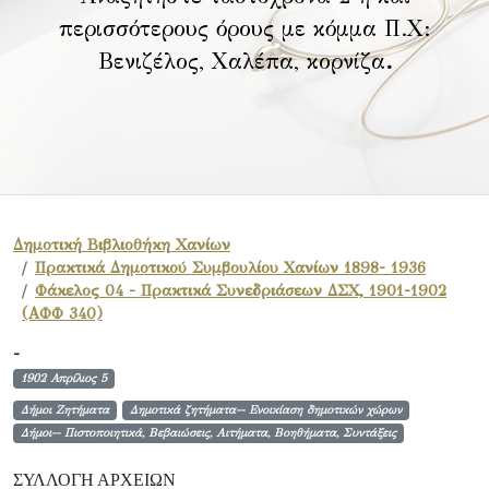
περισσότερους όρους με κόμμα Π.Χ:
Βενιζέλος, Χαλέπα, κορνίζα
.
Δημοτική Βιβλιοθήκη Χανίων
Πρακτικά Δημοτικού Συμβουλίου Χανίων 1898- 1936
Φάκελος 04 - Πρακτικά Συνεδριάσεων ΔΣΧ, 1901-1902
(ΑΦΦ 340)
-
1902 Απρίλιος 5
Δήμοι Ζητήματα
Δημοτικά ζητήματα-- Ενοικίαση δημοτικών χώρων
Δήμοι-- Πιστοποιητικά, Βεβαιώσεις, Αιτήματα, Βοηθήματα, Συντάξεις
ΣΥΛΛΟΓΉ ΑΡΧΕΊΩΝ