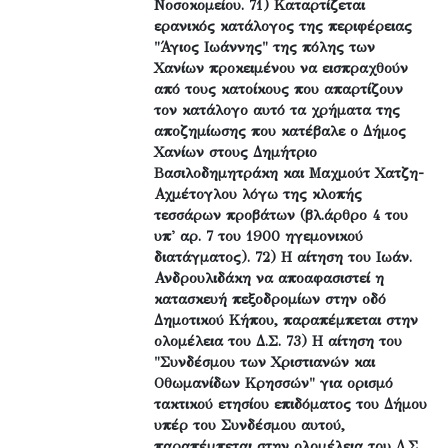
Νοσοκομείου. 71) Καταρτίζεται
ερανικός κατάλογος της περιφέρειας
"Άγιος Ιωάννης" της πόλης των
Χανίων προκειμένου να εισπραχθούν
από τους κατοίκους που απαρτίζουν
τον κατάλογο αυτό τα χρήματα της
αποζημίωσης που κατέβαλε ο Δήμος
Χανίων στους Δημήτριο
Βασιλοδημητράκη και Μαχμούτ Χατζη-
Αχμέτογλου λόγω της κλοπής
τεσσάρων προβάτων (βλ.άρθρο 4 του
υπ' αρ. 7 του 1900 ηγεμονικού
διατάγματος). 72) Η αίτηση του Ιωάν.
Ανδρουλιδάκη να αποαφασιστεί η
κατασκευή πεξοδρομίων στην οδό
Δημοτικού Κήπου, παραπέμπεται στην
ολομέλεια του Δ.Σ. 73) Η αίτηση του
"Συνδέσμου των Χριστιανών και
Οθωμανίδων Κρησσών" για ορισμό
τακτικού ετησίου επιδόματος του Δήμου
υπέρ του Συνδέσμου αυτού,
παραπέμπεται στην ολομέλεια του Δ.Σ.