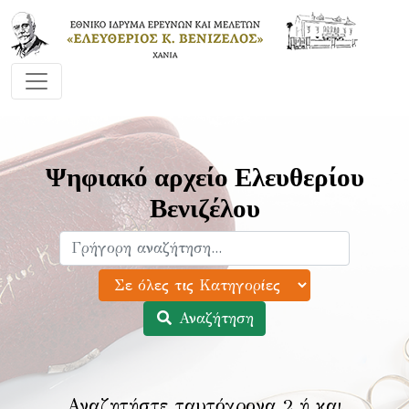
Ψηφιακό αρχείο Ελευθερίου
Βενιζέλου
Αναζήτηση
Αναζητήστε ταυτόχρονα 2 ή και