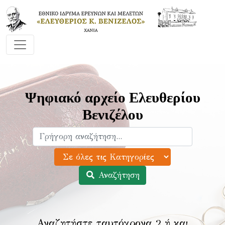
Ψηφιακό αρχείο Ελευθερίου
Βενιζέλου
Αναζήτηση
Αναζητήστε ταυτόχρονα 2 ή και