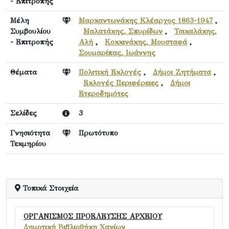
- Επιτροπής
Μέλη
Μαρκαντωνάκης Κλέαρχος 1863-1947
,
Συμβουλίου
Μαλατάκης, Σπυρίδων
,
Τσικαλάκης,
- Επιτροπής
Αλή
,
Κοκκινάκης, Μουσταφά
,
Σουμαρίπας, Ιωάννης
Θέματα
Πολιτική Εκλογές
,
Δήμοι Ζητήματα
,
Εκλογές Περιφέρειες
,
Δήμοι
Ετεροδημότες
Σελίδες
3
Γνησιότητα
Πρωτότυπο
Τεκμηρίου
Τοπικά Στοιχεία
ΟΡΓΑΝΙΣΜΟΣ ΠΡΟΕΛΕΥΣΗΣ ΑΡΧΕΙΟΥ
Δημοτική Βιβλιοθήκη Χανίων