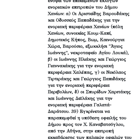
ενόψει των επικείμενων εκλογών
ενοριακών επιτροπών του Δήμου
Χανίων: α) Οι Αριστείδης Βαρουδάκης
και Οδυσσεύς Παπαδάκης για την
ενοριακή περιφέρεια Χανίων (πόλη
Χανίων, συνοικίες Κουμ-Καπί,
Δημοτικός Κήπος, Βωμ, Καινούργια
Χώρα, Βαρούσιο, εξωκκλήσι "Άγιος
Ιωάννης", νεκροταφείο Αγίου Λουκά),
β) οι Ιωάννης Ηλιάκης και Γεώργιος
Γιαννακάκης για την ενοριακή
περιφέρεια Χαλέπας, γ) οι Νικόλαος
Τιρτιράκης και Γεώργιος Παπιδάκης
για την ενοριακή περιφέρεια
Περιβολίων, δ) οι Σπυρίδων Χαριτάκης
και Ιωάννης Δεϊλάκης για την
ενοριακή περιφέρεια Γαλατά-
Δαράτσου. 39) Εγκρίνεται να
παραπεμφθεί η υπόθεση οφειλής του
Δήμου προς τον Χ. Καναβατσόγλου,
από την Αθήνα, στην επιτροπή
εκκαθάρισης των παλαιών οφειλών του