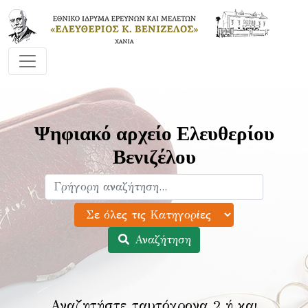
Ψηφιακό αρχείο Ελευθερίου
Βενιζέλου
Αναζήτηση
Αναζητήστε ταυτόχρονα 2 ή και