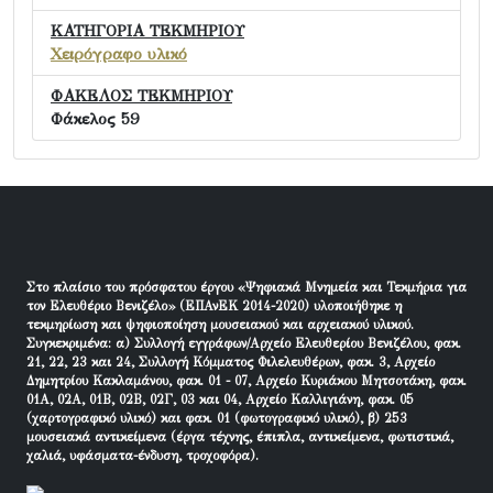
ΚΑΤΗΓΟΡΙΑ ΤΕΚΜΗΡΙΟΥ
Χειρόγραφο υλικό
ΦΑΚΕΛΟΣ ΤΕΚΜΗΡΙΟΥ
Φάκελος 59
Στο πλαίσιο του πρόσφατου έργου «Ψηφιακά Μνημεία και Τεκμήρια για
τον Ελευθέριο Βενιζέλο» (ΕΠΑνΕΚ 2014-2020) υλοποιήθηκε η
τεκμηρίωση και ψηφιοποίηση μουσειακού και αρχειακού υλικού.
Συγκεκριμένα: α) Συλλογή εγγράφων/Αρχείο Ελευθερίου Βενιζέλου, φακ.
21, 22, 23 και 24, Συλλογή Κόμματος Φιλελευθέρων, φακ. 3, Αρχείο
Δημητρίου Κακλαμάνου, φακ. 01 - 07, Αρχείο Κυριάκου Μητσοτάκη, φακ.
01Α, 02Α, 01Β, 02Β, 02Γ, 03 και 04, Αρχείο Καλλιγιάνη, φακ. 05
(χαρτογραφικό υλικό) και φακ. 01 (φωτογραφικό υλικό), β) 253
μουσειακά αντικείμενα (έργα τέχνης, έπιπλα, αντικείμενα, φωτιστικά,
χαλιά, υφάσματα-ένδυση, τροχοφόρα).