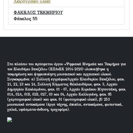
Χειρόγραφο υλικό
ΦΑΚΕΛΟΣ ΤΕΚΜΗΡΙΟΥ
Φάκελος 55
Στο πλαίσιο του πρόσφατου έργου «Ψηφιακά Μνημεία και Τεκμήρια για
τον Ελευθέριο Βενιζέλο» (ΕΠΑνΕΚ 2014-2020) υλοποιήθηκε η
τεκμηρίωση και ψηφιοποίηση μουσειακού και αρχειακού υλικού.
Συγκεκριμένα: α) Συλλογή εγγράφων/Αρχείο Ελευθερίου Βενιζέλου, φακ.
21, 22, 23 και 24, Συλλογή Κόμματος Φιλελευθέρων, φακ. 3, Αρχείο
Δημητρίου Κακλαμάνου, φακ. 01 - 07, Αρχείο Κυριάκου Μητσοτάκη, φακ.
01Α, 02Α, 01Β, 02Β, 02Γ, 03 και 04, Αρχείο Καλλιγιάνη, φακ. 05
(χαρτογραφικό υλικό) και φακ. 01 (φωτογραφικό υλικό), β) 253
μουσειακά αντικείμενα (έργα τέχνης, έπιπλα, αντικείμενα, φωτιστικά,
χαλιά, υφάσματα-ένδυση, τροχοφόρα).