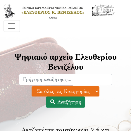
Ψηφιακό αρχείο Ελευθερίου
Βενιζέλου
Αναζήτηση
Αναζητήστε ταυτόχρονα 2 ή και