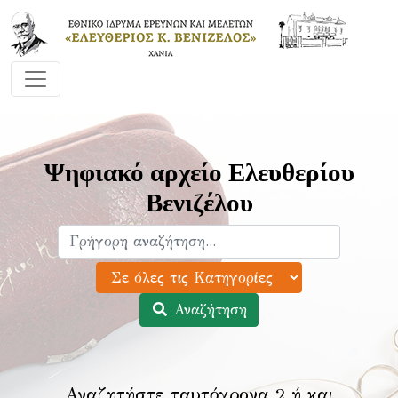
Ψηφιακό αρχείο Ελευθερίου
Βενιζέλου
Αναζήτηση
Αναζητήστε ταυτόχρονα 2 ή και