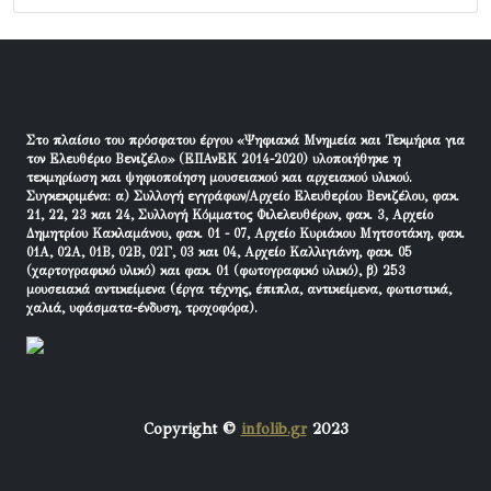
Στο πλαίσιο του πρόσφατου έργου «Ψηφιακά Μνημεία και Τεκμήρια για
τον Ελευθέριο Βενιζέλο» (ΕΠΑνΕΚ 2014-2020) υλοποιήθηκε η
τεκμηρίωση και ψηφιοποίηση μουσειακού και αρχειακού υλικού.
Συγκεκριμένα: α) Συλλογή εγγράφων/Αρχείο Ελευθερίου Βενιζέλου, φακ.
21, 22, 23 και 24, Συλλογή Κόμματος Φιλελευθέρων, φακ. 3, Αρχείο
Δημητρίου Κακλαμάνου, φακ. 01 - 07, Αρχείο Κυριάκου Μητσοτάκη, φακ.
01Α, 02Α, 01Β, 02Β, 02Γ, 03 και 04, Αρχείο Καλλιγιάνη, φακ. 05
(χαρτογραφικό υλικό) και φακ. 01 (φωτογραφικό υλικό), β) 253
μουσειακά αντικείμενα (έργα τέχνης, έπιπλα, αντικείμενα, φωτιστικά,
χαλιά, υφάσματα-ένδυση, τροχοφόρα).
Copyright ©
infolib.gr
2023