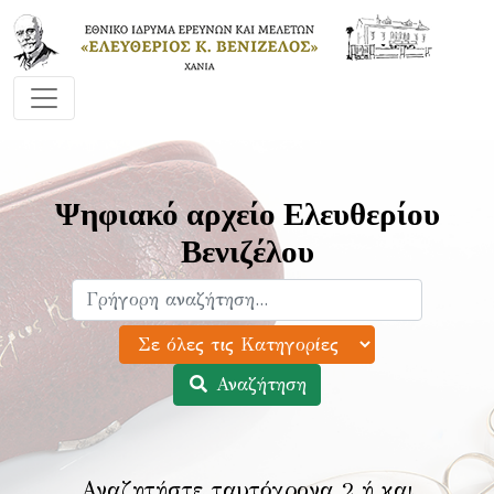
Ψηφιακό αρχείο Ελευθερίου
Βενιζέλου
Αναζήτηση
Αναζητήστε ταυτόχρονα 2 ή και