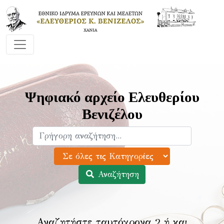
Ψηφιακό αρχείο Ελευθερίου
Βενιζέλου
Αναζήτηση
Αναζητήστε ταυτόχρονα 2 ή και