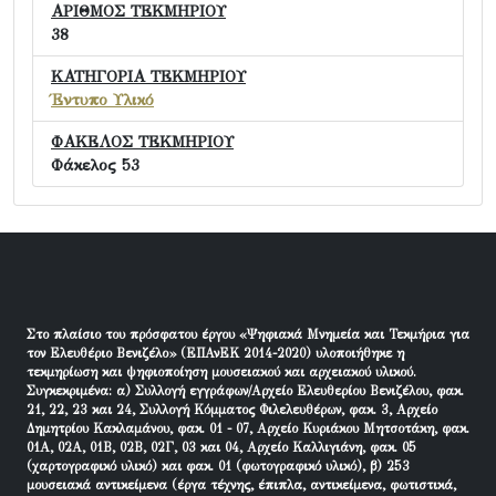
ΑΡΙΘΜΟΣ ΤΕΚΜΗΡΙΟΥ
38
ΚΑΤΗΓΟΡΙΑ ΤΕΚΜΗΡΙΟΥ
Έντυπο Υλικό
ΦΑΚΕΛΟΣ ΤΕΚΜΗΡΙΟΥ
Φάκελος 53
Στο πλαίσιο του πρόσφατου έργου «Ψηφιακά Μνημεία και Τεκμήρια για
τον Ελευθέριο Βενιζέλο» (ΕΠΑνΕΚ 2014-2020) υλοποιήθηκε η
τεκμηρίωση και ψηφιοποίηση μουσειακού και αρχειακού υλικού.
Συγκεκριμένα: α) Συλλογή εγγράφων/Αρχείο Ελευθερίου Βενιζέλου, φακ.
21, 22, 23 και 24, Συλλογή Κόμματος Φιλελευθέρων, φακ. 3, Αρχείο
Δημητρίου Κακλαμάνου, φακ. 01 - 07, Αρχείο Κυριάκου Μητσοτάκη, φακ.
01Α, 02Α, 01Β, 02Β, 02Γ, 03 και 04, Αρχείο Καλλιγιάνη, φακ. 05
(χαρτογραφικό υλικό) και φακ. 01 (φωτογραφικό υλικό), β) 253
μουσειακά αντικείμενα (έργα τέχνης, έπιπλα, αντικείμενα, φωτιστικά,