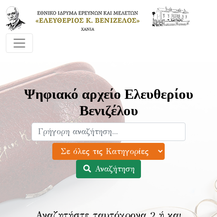
Ψηφιακό αρχείο Ελευθερίου
Βενιζέλου
Αναζήτηση
Αναζητήστε ταυτόχρονα 2 ή και