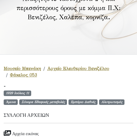
περισσότερους όρους με κόμμα Π.Χ:
Βενιζέλος, Χαλέπα, κορνίζα
.
Μουσείο Μπενάκη
Αρχείο Ελευθερίου Βενιζέλου
Φάκελος 053
-
1929 Ιούλιος 11
Άμυνα
Σύνορα Εδαφικές μεταβολές
Εμπόριο Διεθνές
Αλυτρωτισμός
ΣΥΛΛΟΓΉ ΑΡΧΕΊΩΝ
Αρχεία εικόνας