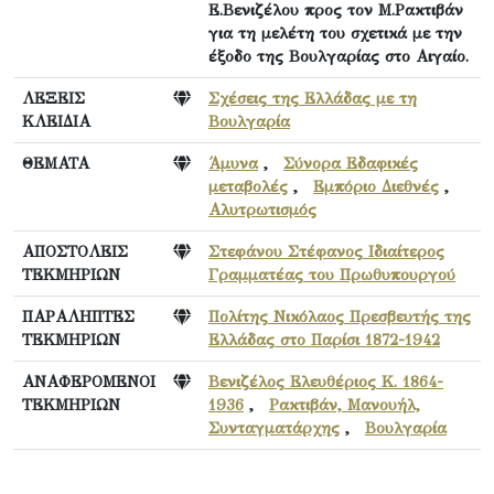
Ε.Βενιζέλου προς τον Μ.Ρακτιβάν
για τη μελέτη του σχετικά με την
έξοδο της Βουλγαρίας στο Αιγαίο.
ΛΕΞΕΙΣ
Σχέσεις της Ελλάδας με τη
ΚΛΕΙΔΙΑ
Βουλγαρία
ΘΕΜΑΤΑ
Άμυνα
,
Σύνορα Εδαφικές
μεταβολές
,
Εμπόριο Διεθνές
,
Αλυτρωτισμός
ΑΠΟΣΤΟΛΕΙΣ
Στεφάνου Στέφανος Ιδιαίτερος
ΤΕΚΜΗΡΙΩΝ
Γραμματέας του Πρωθυπουργού
ΠΑΡΑΛΗΠΤΕΣ
Πολίτης Νικόλαος Πρεσβευτής της
ΤΕΚΜΗΡΙΩΝ
Ελλάδας στο Παρίσι 1872-1942
ΑΝΑΦΕΡΟΜΕΝΟΙ
Βενιζέλος Ελευθέριος Κ. 1864-
ΤΕΚΜΗΡΙΩΝ
1936
,
Ρακτιβάν, Μανουήλ,
Συνταγματάρχης
,
Βουλγαρία