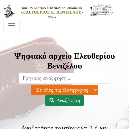
Ψηφιακό αρχείο Ελευθερίου
Βενιζέλου
Αναζήτηση
Αναζητήστε ταυτόχρονα 2 ή και