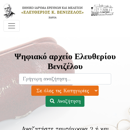
Ψηφιακό αρχείο Ελευθερίου
Βενιζέλου
Αναζήτηση
Αναζητήστε ταυτόχρονα 2 ή και