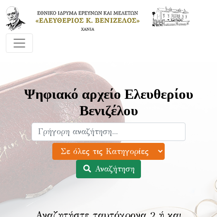
Ψηφιακό αρχείο Ελευθερίου
Βενιζέλου
Αναζήτηση
Αναζητήστε ταυτόχρονα 2 ή και