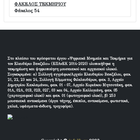
ΦΑΚΕΛΟΣ ΤΕΚΜΗΡΙΟΥ
Φάκελος 54
Στο πλαίσιο του πρόσφατου έργου «Ψηφιακά Μνημεία και Τεκμήρια για
τον Ελευθέριο Βενιζέλο» (ΕΠΑνΕΚ 2014-2020) υλοποιήθηκε η
τεκμηρίωση και ψηφιοποίηση μουσειακού και αρχειακού υλικού.
Συγκεκριμένα: α) Συλλογή εγγράφων/Αρχείο Ελευθερίου Βενιζέλου, φακ.
21, 22, 23 και 24, Συλλογή Κόμματος Φιλελευθέρων, φακ. 3, Αρχείο
Δημητρίου Κακλαμάνου, φακ. 01 - 07, Αρχείο Κυριάκου Μητσοτάκη, φακ.
01Α, 02Α, 01Β, 02Β, 02Γ, 03 και 04, Αρχείο Καλλιγιάνη, φακ. 05
(χαρτογραφικό υλικό) και φακ. 01 (φωτογραφικό υλικό), β) 253
μουσειακά αντικείμενα (έργα τέχνης, έπιπλα, αντικείμενα, φωτιστικά,
χαλιά, υφάσματα-ένδυση, τροχοφόρα).