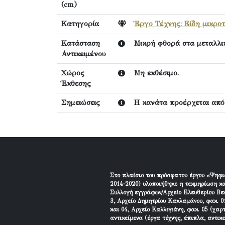
(cm)
Κατηγορία
Έργο Τέχνης: Είδη μικροτ
Κατάσταση
Μικρή φθορά στα μεταλλικ
Αντικειμένου
Χώρος
Μη εκθέσιμο.
Έκθεσης
Σημειώσεις
Η κανάτα προέρχεται απ
Στο πλαίσιο του πρόσφατου έργου «Ψηφι
2014-2020) υλοποιήθηκε η τεκμηρίωση κα
Συλλογή εγγράφων/Αρχείο Ελευθερίου Βεν
3, Αρχείο Δημητρίου Κακλαμάνου, φακ. 01
και 04, Αρχείο Καλλιγιάνη, φακ. 05 (χαρ
αντικείμενα (έργα τέχνης, έπιπλα, αντικ