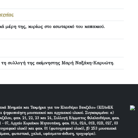
εχνίας
ά μέρη της, κυρίως στο εσωτερικό του καπακιού.
ό τη συλλογή της αείμνηστης Μαρή Ναξάκη-Καρυώτη.
ακά Μνημεία και Τεκμήρια για τον Ελευθέριο Βενιζέλο» (ΕΠΑνΕΚ
ι ψηφιοποίηση μουσειακού και αρχειακού υλικού. Συγκεκριμένα: α)
ιζέλου, φακ. 21, 22, 23 και 24, Συλλογή Κόμματος Φιλελευθέρων, φακ.
 - 07, Αρχείο Κυριάκου Μητσοτάκη, φακ. 01Α, 02Α, 01Β, 02Β, 02Γ, 03
τογραφικό υλικό) και φακ. 01 (φωτογραφικό υλικό), β) 253 μουσειακά
είμενα, φωτιστικά, χαλιά, υφάσματα-ένδυση, τροχοφόρα).