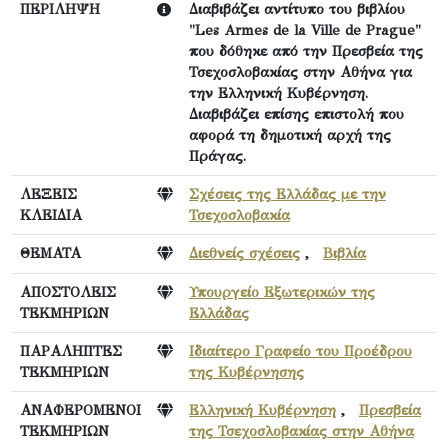
ΠΕΡΙΛΗΨΗ
Διαβιβάζει αντίτυπο του βιβλίου
"Les Armes de la Ville de Prague"
που δόθηκε από την Πρεσβεία της
Τσεχοσλοβακίας στην Αθήνα για
την Ελληνική Κυβέρνηση.
Διαβιβάζει επίσης επιστολή που
αφορά τη δημοτική αρχή της
Πράγας.
ΛΕΞΕΙΣ
Σχέσεις της Ελλάδας με την
ΚΛΕΙΔΙΑ
Τσεχοσλοβακία
ΘΕΜΑΤΑ
Διεθνείς σχέσεις
,
Βιβλία
ΑΠΟΣΤΟΛΕΙΣ
Υπουργείο Εξωτερικών της
ΤΕΚΜΗΡΙΩΝ
Ελλάδας
ΠΑΡΑΛΗΠΤΕΣ
Ιδιαίτερο Γραφείο του Προέδρου
ΤΕΚΜΗΡΙΩΝ
της Κυβέρνησης
ΑΝΑΦΕΡΟΜΕΝΟΙ
Ελληνική Κυβέρνηση
,
Πρεσβεία
ΤΕΚΜΗΡΙΩΝ
της Τσεχοσλοβακίας στην Αθήνα