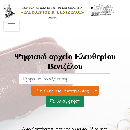
Ψηφιακό αρχείο Ελευθερίου
Βενιζέλου
Αναζήτηση
Αναζητήστε ταυτόχρονα 2 ή και