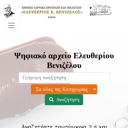
Ψηφιακό αρχείο Ελευθερίου
Βενιζέλου
Αναζήτηση
Αναζητήστε ταυτόχρονα 2 ή και