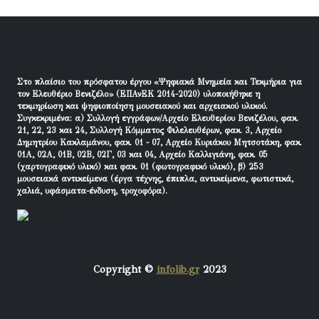
Στο πλαίσιο του πρόσφατου έργου «Ψηφιακά Μνημεία και Τεκμήρια για
τον Ελευθέριο Βενιζέλο» (ΕΠΑνΕΚ 2014-2020) υλοποιήθηκε η
τεκμηρίωση και ψηφιοποίηση μουσειακού και αρχειακού υλικού.
Συγκεκριμένα: α) Συλλογή εγγράφων/Αρχείο Ελευθερίου Βενιζέλου, φακ.
21, 22, 23 και 24, Συλλογή Κόμματος Φιλελευθέρων, φακ. 3, Αρχείο
Δημητρίου Κακλαμάνου, φακ. 01 - 07, Αρχείο Κυριάκου Μητσοτάκη, φακ.
01Α, 02Α, 01Β, 02Β, 02Γ, 03 και 04, Αρχείο Καλλιγιάνη, φακ. 05
(χαρτογραφικό υλικό) και φακ. 01 (φωτογραφικό υλικό), β) 253
μουσειακά αντικείμενα (έργα τέχνης, έπιπλα, αντικείμενα, φωτιστικά,
χαλιά, υφάσματα-ένδυση, τροχοφόρα).
Copyright ©
infolib.gr
2023