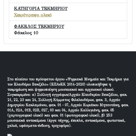
ΚΑΤΗΓΟΡΙΑ ΤΕΚΜΗΡΙΟΥ
Χειρόγραφο υλικό
ΦΑΚΕΛΟΣ ΤΕΚΜΗΡΙΟΥ
Φάκελος 10
Στο πλαίσιο του πρόσφατου έργου «Ψηφιακά Μνημεία και Τεκμήρια για
τον Ελευθέριο Βενιζέλο» (ΕΠΑνΕΚ 2014-2020) υλοποιήθηκε η
τεκμηρίωση και ψηφιοποίηση μουσειακού και αρχειακού υλικού.
Συγκεκριμένα: α) Συλλογή εγγράφων/Αρχείο Ελευθερίου Βενιζέλου, φακ.
21, 22, 23 και 24, Συλλογή Κόμματος Φιλελευθέρων, φακ. 3, Αρχείο
Δημητρίου Κακλαμάνου, φακ. 01 - 07, Αρχείο Κυριάκου Μητσοτάκη, φακ.
01Α, 02Α, 01Β, 02Β, 02Γ, 03 και 04, Αρχείο Καλλιγιάνη, φακ. 05
(χαρτογραφικό υλικό) και φακ. 01 (φωτογραφικό υλικό), β) 253
μουσειακά αντικείμενα (έργα τέχνης, έπιπλα, αντικείμενα, φωτιστικά,
χαλιά, υφάσματα-ένδυση, τροχοφόρα).