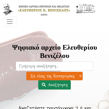
Ψηφιακό αρχείο Ελευθερίου
Βενιζέλου
Αναζήτηση
Αναζητήστε ταυτόχρονα 2 ή και