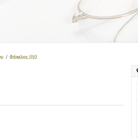
ου
Φάκελος 010