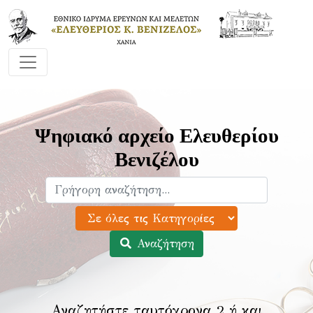
Ψηφιακό αρχείο Ελευθερίου
Βενιζέλου
Αναζήτηση
Αναζητήστε ταυτόχρονα 2 ή και