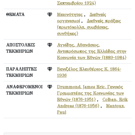
Σεπτεμβρίου 1924)
ΘΕΜΑΤΑ
Μειονότητες
,
Διεθνείς
οργανισμοί
,
Διεθνείς πράξεις
(πρωτόκολλα, συμβάσεις,
συνθήκες)
ΑΠΟΣΤΟΛΕΙΣ
Αγνίδης, Αθανάσιος,
ΤΕΚΜΗΡΙΩΝ
Αντιπρόσωπος της Ελλάδας στην
Κοινωνία των Εθνών (1889-1984)
ΠΑΡΑΛΗΠΤΕΣ
Βενιζέλος Ελευθέριος Κ. 1864-
ΤΕΚΜΗΡΙΩΝ
1936
ΑΝΑΦΕΡΟΜΕΝΟΙ
Drummond, James Eric, Γενικός
ΤΕΚΜΗΡΙΩΝ
Γραμματέας της Κοινωνίας των
Εθνών (1876-1951)
,
Colban, Erik
Andreas (1876-1956)
,
Mantoux,
Paul