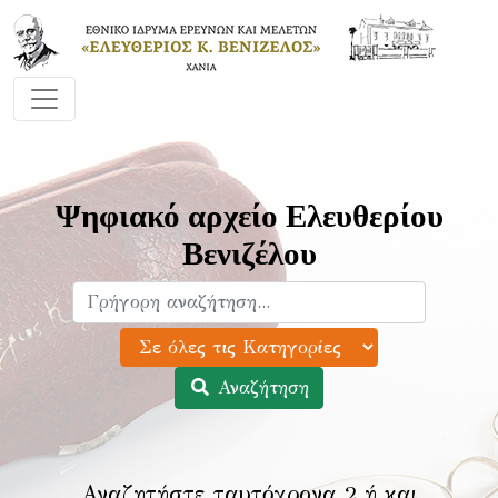
Ψηφιακό αρχείο Ελευθερίου
Βενιζέλου
Αναζήτηση
Αναζητήστε ταυτόχρονα 2 ή και