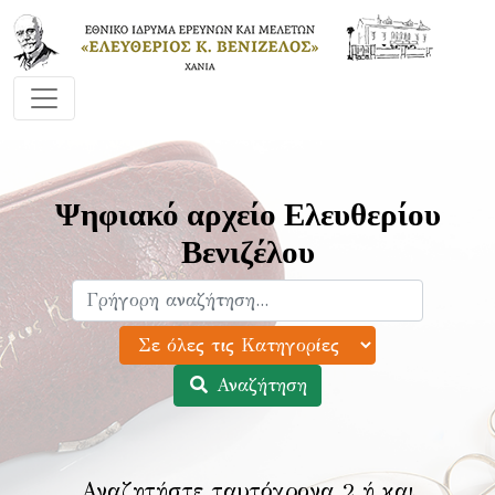
Ψηφιακό αρχείο Ελευθερίου
Βενιζέλου
Αναζήτηση
Αναζητήστε ταυτόχρονα 2 ή και