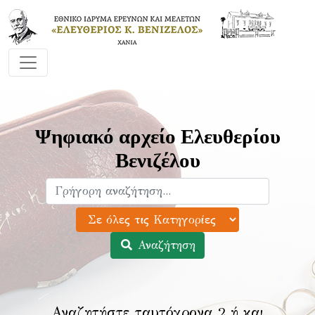
Ψηφιακό αρχείο Ελευθερίου
Βενιζέλου
Αναζήτηση
Αναζητήστε ταυτόχρονα 2 ή και