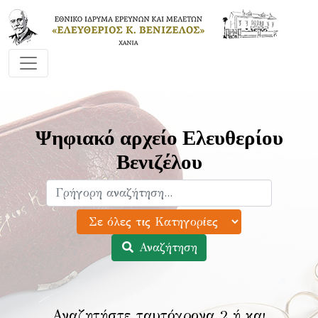
Ψηφιακό αρχείο Ελευθερίου
Βενιζέλου
Αναζήτηση
Αναζητήστε ταυτόχρονα 2 ή και