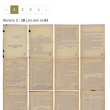
‹
1
2
3
4
›
Βλέπετε
1 - 20
από τα
61
(20)