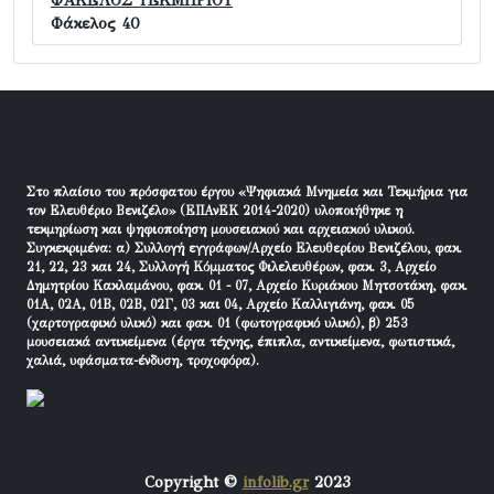
ΦΑΚΕΛΟΣ ΤΕΚΜΗΡΙΟΥ
Φάκελος 40
Στο πλαίσιο του πρόσφατου έργου «Ψηφιακά Μνημεία και Τεκμήρια για
τον Ελευθέριο Βενιζέλο» (ΕΠΑνΕΚ 2014-2020) υλοποιήθηκε η
τεκμηρίωση και ψηφιοποίηση μουσειακού και αρχειακού υλικού.
Συγκεκριμένα: α) Συλλογή εγγράφων/Αρχείο Ελευθερίου Βενιζέλου, φακ.
21, 22, 23 και 24, Συλλογή Κόμματος Φιλελευθέρων, φακ. 3, Αρχείο
Δημητρίου Κακλαμάνου, φακ. 01 - 07, Αρχείο Κυριάκου Μητσοτάκη, φακ.
01Α, 02Α, 01Β, 02Β, 02Γ, 03 και 04, Αρχείο Καλλιγιάνη, φακ. 05
(χαρτογραφικό υλικό) και φακ. 01 (φωτογραφικό υλικό), β) 253
μουσειακά αντικείμενα (έργα τέχνης, έπιπλα, αντικείμενα, φωτιστικά,
χαλιά, υφάσματα-ένδυση, τροχοφόρα).
Copyright ©
infolib.gr
2023