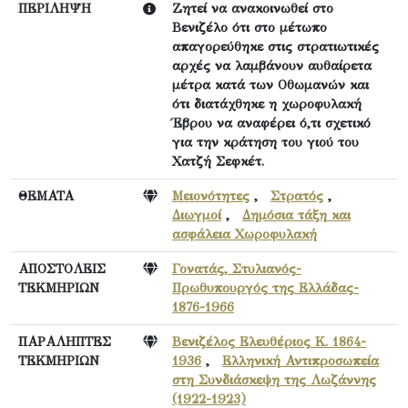
ΠΕΡΙΛΗΨΗ
Ζητεί να ανακοινωθεί στο
Βενιζέλο ότι στο μέτωπο
απαγορεύθηκε στις στρατιωτικές
αρχές να λαμβάνουν αυθαίρετα
μέτρα κατά των Οθωμανών και
ότι διατάχθηκε η χωροφυλακή
Έβρου να αναφέρει ό,τι σχετικό
για την κράτηση του γιού του
Χατζή Σεφκέτ.
ΘΕΜΑΤΑ
Μειονότητες
,
Στρατός
,
Διωγμοί
,
Δημόσια τάξη και
ασφάλεια Χωροφυλακή
ΑΠΟΣΤΟΛΕΙΣ
Γονατάς, Στυλιανός-
ΤΕΚΜΗΡΙΩΝ
Πρωθυπουργός της Ελλάδας-
1876-1966
ΠΑΡΑΛΗΠΤΕΣ
Βενιζέλος Ελευθέριος Κ. 1864-
ΤΕΚΜΗΡΙΩΝ
1936
,
Ελληνική Αντιπροσωπεία
στη Συνδιάσκεψη της Λωζάννης
(1922-1923)