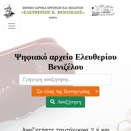
Ψηφιακό αρχείο Ελευθερίου
Βενιζέλου
Αναζήτηση
Αναζητήστε ταυτόχρονα 2 ή και