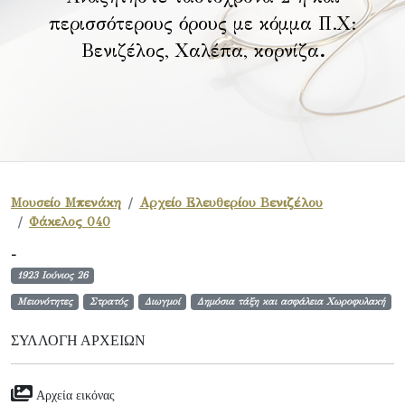
περισσότερους όρους με κόμμα Π.Χ:
Βενιζέλος, Χαλέπα, κορνίζα
.
Μουσείο Μπενάκη
Αρχείο Ελευθερίου Βενιζέλου
Φάκελος 040
-
1923 Ιούνιος 26
Μειονότητες
Στρατός
Διωγμοί
Δημόσια τάξη και ασφάλεια Χωροφυλακή
ΣΥΛΛΟΓΉ ΑΡΧΕΊΩΝ
Αρχεία εικόνας