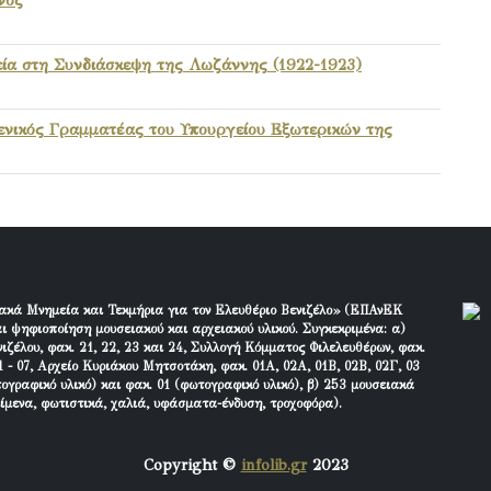
ία στη Συνδιάσκεψη της Λωζάννης (1922-1923)
 Γενικός Γραμματέας του Υπουργείου Εξωτερικών της
ακά Μνημεία και Τεκμήρια για τον Ελευθέριο Βενιζέλο» (ΕΠΑνΕΚ
ι ψηφιοποίηση μουσειακού και αρχειακού υλικού. Συγκεκριμένα: α)
ιζέλου, φακ. 21, 22, 23 και 24, Συλλογή Κόμματος Φιλελευθέρων, φακ.
 - 07, Αρχείο Κυριάκου Μητσοτάκη, φακ. 01Α, 02Α, 01Β, 02Β, 02Γ, 03
τογραφικό υλικό) και φακ. 01 (φωτογραφικό υλικό), β) 253 μουσειακά
είμενα, φωτιστικά, χαλιά, υφάσματα-ένδυση, τροχοφόρα).
Copyright ©
infolib.gr
2023