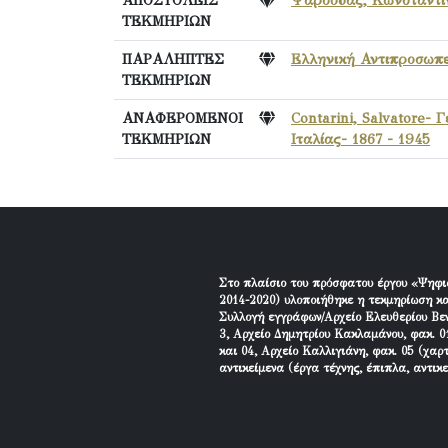
ΤΕΚΜΗΡΙΩΝ
ΠΑΡΑΛΗΠΤΕΣ
Ελληνική Αντιπροσωπε
ΤΕΚΜΗΡΙΩΝ
ΑΝΑΦΕΡΟΜΕΝΟΙ
Contarini, Salvatore-
ΤΕΚΜΗΡΙΩΝ
Ιταλίας- 1867 - 1945
Στο πλαίσιο του πρόσφατου έργου «Ψηφι
2014-2020) υλοποιήθηκε η τεκμηρίωση κα
Συλλογή εγγράφων/Αρχείο Ελευθερίου Βεν
3, Αρχείο Δημητρίου Κακλαμάνου, φακ. 01
και 04, Αρχείο Καλλιγιάνη, φακ. 05 (χαρ
αντικείμενα (έργα τέχνης, έπιπλα, αντικ