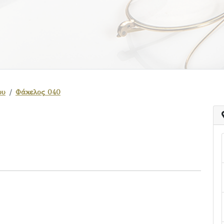
ου
Φάκελος 040