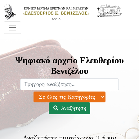
Ψηφιακό αρχείο Ελευθερίου
Βενιζέλου
Αναζήτηση
Αναζητήστε ταυτόχρονα 2 ή και