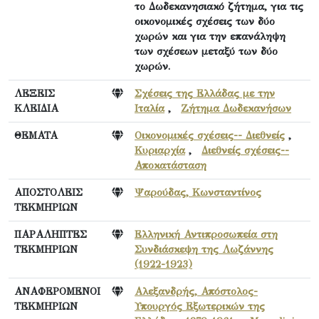
το Δωδεκανησιακό ζήτημα, για τις
οικονομικές σχέσεις των δύο
χωρών και για την επανάληψη
των σχέσεων μεταξύ των δύο
χωρών.
ΛΕΞΕΙΣ
Σχέσεις της Ελλάδας με την
ΚΛΕΙΔΙΑ
Ιταλία
,
Ζήτημα Δωδεκανήσων
ΘΕΜΑΤΑ
Οικονομικές σχέσεις-- Διεθνείς
,
Κυριαρχία
,
Διεθνείς σχέσεις--
Αποκατάσταση
ΑΠΟΣΤΟΛΕΙΣ
Ψαρούδας, Κωνσταντίνος
ΤΕΚΜΗΡΙΩΝ
ΠΑΡΑΛΗΠΤΕΣ
Ελληνική Αντιπροσωπεία στη
ΤΕΚΜΗΡΙΩΝ
Συνδιάσκεψη της Λωζάννης
(1922-1923)
ΑΝΑΦΕΡΟΜΕΝΟΙ
Αλεξανδρής, Απόστολος-
ΤΕΚΜΗΡΙΩΝ
Υπουργός Εξωτερικών της