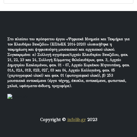
Στο πλαίσιο του πρόσφατου έργου «Ψηφιακά Μνημεία και Τεκμήρια για
τον Ελευθέριο Βενιζέλο» (ΕΠΑνΕΚ 2014-2020) υλοποιήθηκε η
τεκμηρίωση και ψηφιοποίηση μουσειακού και αρχειακού υλικού.
Συγκεκριμένα: α) Συλλογή εγγράφων/Αρχείο Ελευθερίου Βενιζέλου, φακ.
21, 22, 23 και 24, Συλλογή Κόμματος Φιλελευθέρων, φακ. 3, Αρχείο
Δημητρίου Κακλαμάνου, φακ. 01 - 07, Αρχείο Κυριάκου Μητσοτάκη, φακ.
01Α, 02Α, 01Β, 02Β, 02Γ, 03 και 04, Αρχείο Καλλιγιάνη, φακ. 05
(χαρτογραφικό υλικό) και φακ. 01 (φωτογραφικό υλικό), β) 253
μουσειακά αντικείμενα (έργα τέχνης, έπιπλα, αντικείμενα, φωτιστικά,
χαλιά, υφάσματα-ένδυση, τροχοφόρα).
Copyright ©
infolib.gr
2023