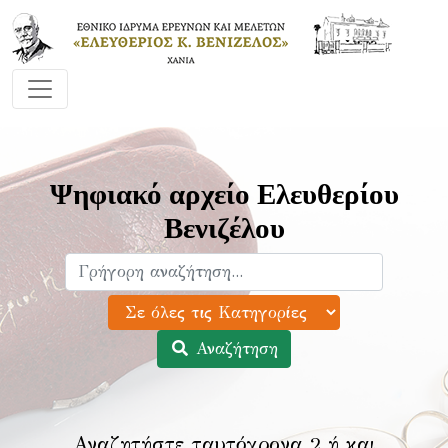
Ψηφιακό αρχείο Ελευθερίου
Βενιζέλου
Αναζήτηση
Αναζητήστε ταυτόχρονα 2 ή και