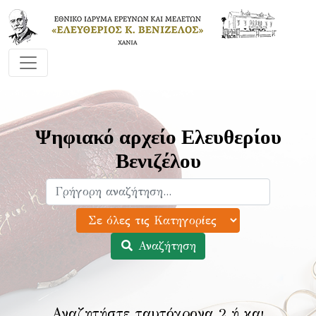
Ψηφιακό αρχείο Ελευθερίου
Βενιζέλου
Αναζήτηση
Αναζητήστε ταυτόχρονα 2 ή και