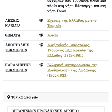
δέχτηκαν από Τούρκους αλιευτικά
πλοία στη νήσο Πάσπαργο και στη
νήσο Γούνι.
ΛΕΞΕΙΣ
Σχέσεις της Ελλάδας με την
ΚΛΕΙΔΙΑ
Τουρκία
ΘΕΜΑΤΑ
Αλιεία
ΑΠΟΣΤΟΛΕΙΣ
Αλεξανδρής, Απόστολος,
ΤΕΚΜΗΡΙΩΝ
Υπουργός Εξωτερικών της
Ελλάδας (1879-1961)
ΠΑΡΑΛΗΠΤΕΣ
Ελληνική Αντιπροσωπεία στη
ΤΕΚΜΗΡΙΩΝ
Συνδιάσκεψη της Λωζάννης
(1922-1923)
Τοπικά Στοιχεία
ΟΡΓΑΝΙΣΜΟΣ ΠΡΟΕΛΕΥΣΗΣ ΑΡΧΕΙΟΥ