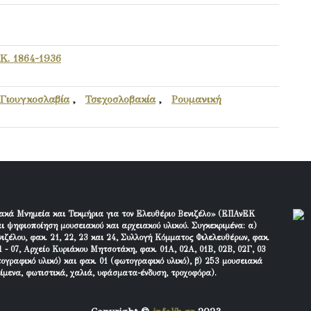
Κ. 1864-1936
Γιουγκοσλαβία
,
Τσεχοσλοβακία
,
Ρουμανική
ακά Μνημεία και Τεκμήρια για τον Ελευθέριο Βενιζέλο» (ΕΠΑνΕΚ
ι ψηφιοποίηση μουσειακού και αρχειακού υλικού. Συγκεκριμένα: α)
ιζέλου, φακ. 21, 22, 23 και 24, Συλλογή Κόμματος Φιλελευθέρων, φακ.
 - 07, Αρχείο Κυριάκου Μητσοτάκη, φακ. 01Α, 02Α, 01Β, 02Β, 02Γ, 03
τογραφικό υλικό) και φακ. 01 (φωτογραφικό υλικό), β) 253 μουσειακά
είμενα, φωτιστικά, χαλιά, υφάσματα-ένδυση, τροχοφόρα).