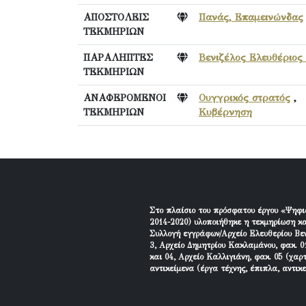
ΑΠΟΣΤΟΛΕΙΣ
Πανάς, Επαμεινώνδας
ΤΕΚΜΗΡΙΩΝ
ΠΑΡΑΛΗΠΤΕΣ
Βενιζέλος Ελευθέριος 
ΤΕΚΜΗΡΙΩΝ
ΑΝΑΦΕΡΟΜΕΝΟΙ
Ουγγρικός στρατός
,
ΤΕΚΜΗΡΙΩΝ
Κυβέρνηση
Στο πλαίσιο του πρόσφατου έργου «Ψηφι
2014-2020) υλοποιήθηκε η τεκμηρίωση κα
Συλλογή εγγράφων/Αρχείο Ελευθερίου Βεν
3, Αρχείο Δημητρίου Κακλαμάνου, φακ. 01
και 04, Αρχείο Καλλιγιάνη, φακ. 05 (χαρ
αντικείμενα (έργα τέχνης, έπιπλα, αντικ