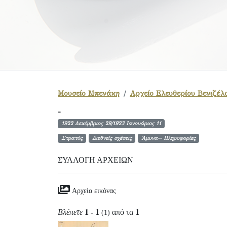
Μουσείο Μπενάκη
Αρχείο Ελευθερίου Βενιζέλ
-
1922 Δεκέμβριος 29/1923 Ιανουάριος 11
Στρατός
Διεθνείς σχέσεις
Άμυνα-- Πληροφορίες
ΣΥΛΛΟΓΉ ΑΡΧΕΊΩΝ
Αρχεία εικόνας
Βλέπετε
1 - 1
από τα
1
(1)