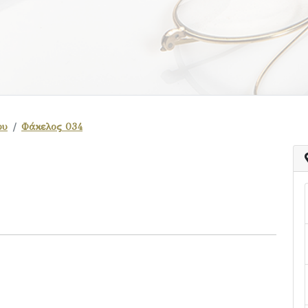
ου
Φάκελος 034