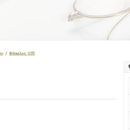
ου
Φάκελος 035