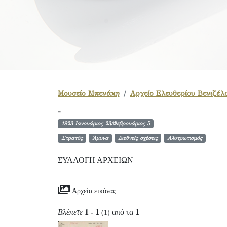
Μουσείο Μπενάκη
Αρχείο Ελευθερίου Βενιζέλ
-
1923 Ιανουάριος 23/Φεβρουάριος 5
Στρατός
Άμυνα
Διεθνείς σχέσεις
Αλυτρωτισμός
ΣΥΛΛΟΓΉ ΑΡΧΕΊΩΝ
Αρχεία εικόνας
Βλέπετε
1 - 1
από τα
1
(1)