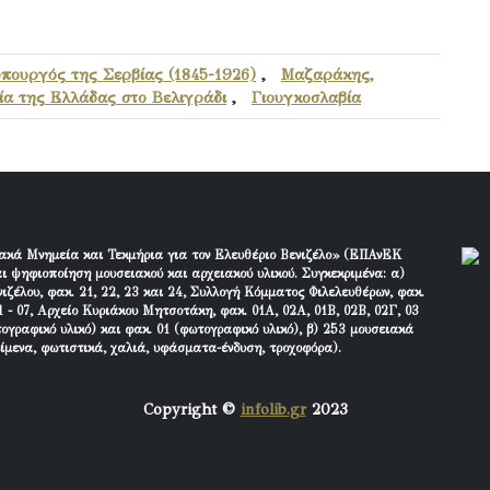
υπουργός της Σερβίας (1845-1926)
,
Μαζαράκης,
ία της Ελλάδας στο Βελιγράδι
,
Γιουγκοσλαβία
ακά Μνημεία και Τεκμήρια για τον Ελευθέριο Βενιζέλο» (ΕΠΑνΕΚ
ι ψηφιοποίηση μουσειακού και αρχειακού υλικού. Συγκεκριμένα: α)
ιζέλου, φακ. 21, 22, 23 και 24, Συλλογή Κόμματος Φιλελευθέρων, φακ.
 - 07, Αρχείο Κυριάκου Μητσοτάκη, φακ. 01Α, 02Α, 01Β, 02Β, 02Γ, 03
τογραφικό υλικό) και φακ. 01 (φωτογραφικό υλικό), β) 253 μουσειακά
είμενα, φωτιστικά, χαλιά, υφάσματα-ένδυση, τροχοφόρα).
Copyright ©
infolib.gr
2023