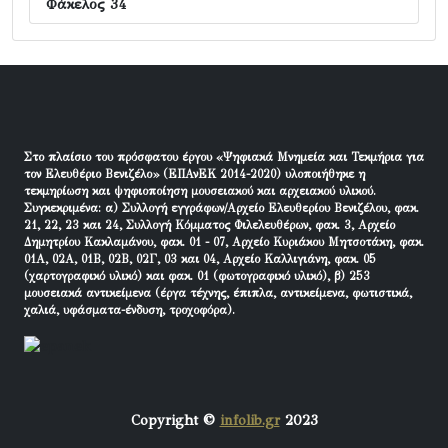
Φάκελος 34
Στο πλαίσιο του πρόσφατου έργου «Ψηφιακά Μνημεία και Τεκμήρια για
τον Ελευθέριο Βενιζέλο» (ΕΠΑνΕΚ 2014-2020) υλοποιήθηκε η
τεκμηρίωση και ψηφιοποίηση μουσειακού και αρχειακού υλικού.
Συγκεκριμένα: α) Συλλογή εγγράφων/Αρχείο Ελευθερίου Βενιζέλου, φακ.
21, 22, 23 και 24, Συλλογή Κόμματος Φιλελευθέρων, φακ. 3, Αρχείο
Δημητρίου Κακλαμάνου, φακ. 01 - 07, Αρχείο Κυριάκου Μητσοτάκη, φακ.
01Α, 02Α, 01Β, 02Β, 02Γ, 03 και 04, Αρχείο Καλλιγιάνη, φακ. 05
(χαρτογραφικό υλικό) και φακ. 01 (φωτογραφικό υλικό), β) 253
μουσειακά αντικείμενα (έργα τέχνης, έπιπλα, αντικείμενα, φωτιστικά,
χαλιά, υφάσματα-ένδυση, τροχοφόρα).
Copyright ©
infolib.gr
2023