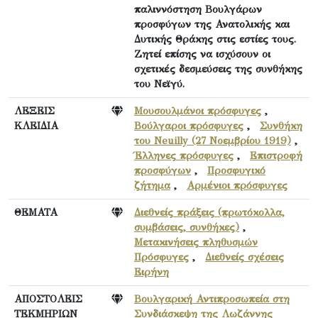
παλιννόστηση Βουλγάρων
προσφύγων της Ανατολικής και
Δυτικής Θράκης στις εστίες τους.
Ζητεί επίσης να ισχύσουν οι
σχετικές δεσμεύσεις της συνθήκης
του Νεϊγύ.
ΛΕΞΕΙΣ
Μουσουλμάνοι πρόσφυγες
,
ΚΛΕΙΔΙΑ
Βούλγαροι πρόσφυγες
,
Συνθήκη
του Neuilly (27 Νοεμβρίου 1919)
,
Έλληνες πρόσφυγες
,
Επιστροφή
προσφύγων
,
Προσφυγικό
ζήτημα
,
Αρμένιοι πρόσφυγες
ΘΕΜΑΤΑ
Διεθνείς πράξεις (πρωτόκολλα,
συμβάσεις, συνθήκες)
,
Μετακινήσεις πληθυσμών
Πρόσφυγες
,
Διεθνείς σχέσεις
Ειρήνη
ΑΠΟΣΤΟΛΕΙΣ
Βουλγαρική Αντιπροσωπεία στη
ΤΕΚΜΗΡΙΩΝ
Συνδιάσκεψη της Λωζάννης