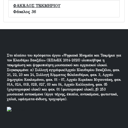
ΦΑΚΕΛΟΣ ΤΕΚΜΗΡΙΟΥ
Φάκελος 36
Στο πλαίσιο του πρόσφατου έργου «Ψηφιακά Μνημεία και Τεκμήρια για
τον Ελευθέριο Βενιζέλο» (ΕΠΑνΕΚ 2014-2020) υλοποιήθηκε η
τεκμηρίωση και ψηφιοποίηση μουσειακού και αρχειακού υλικού.
Συγκεκριμένα: α) Συλλογή εγγράφων/Αρχείο Ελευθερίου Βενιζέλου, φακ.
21, 22, 23 και 24, Συλλογή Κόμματος Φιλελευθέρων, φακ. 3, Αρχείο
Δημητρίου Κακλαμάνου, φακ. 01 - 07, Αρχείο Κυριάκου Μητσοτάκη, φακ.
01Α, 02Α, 01Β, 02Β, 02Γ, 03 και 04, Αρχείο Καλλιγιάνη, φακ. 05
(χαρτογραφικό υλικό) και φακ. 01 (φωτογραφικό υλικό), β) 253
μουσειακά αντικείμενα (έργα τέχνης, έπιπλα, αντικείμενα, φωτιστικά,
χαλιά, υφάσματα-ένδυση, τροχοφόρα).