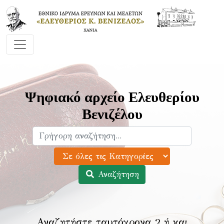
Ψηφιακό αρχείο Ελευθερίου
Βενιζέλου
Αναζήτηση
Αναζητήστε ταυτόχρονα 2 ή και