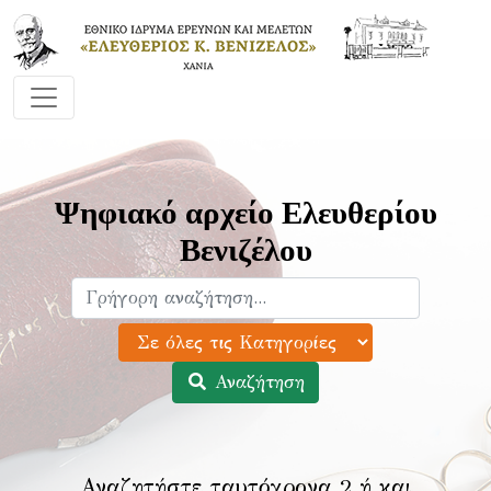
Ψηφιακό αρχείο Ελευθερίου
Βενιζέλου
Αναζήτηση
Αναζητήστε ταυτόχρονα 2 ή και