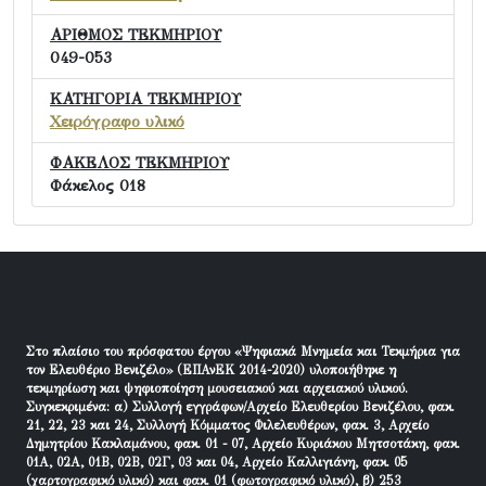
ΑΡΙΘΜΟΣ ΤΕΚΜΗΡΙΟΥ
049-053
ΚΑΤΗΓΟΡΙΑ ΤΕΚΜΗΡΙΟΥ
Χειρόγραφο υλικό
ΦΑΚΕΛΟΣ ΤΕΚΜΗΡΙΟΥ
Φάκελος 018
Στο πλαίσιο του πρόσφατου έργου «Ψηφιακά Μνημεία και Τεκμήρια για
τον Ελευθέριο Βενιζέλο» (ΕΠΑνΕΚ 2014-2020) υλοποιήθηκε η
τεκμηρίωση και ψηφιοποίηση μουσειακού και αρχειακού υλικού.
Συγκεκριμένα: α) Συλλογή εγγράφων/Αρχείο Ελευθερίου Βενιζέλου, φακ.
21, 22, 23 και 24, Συλλογή Κόμματος Φιλελευθέρων, φακ. 3, Αρχείο
Δημητρίου Κακλαμάνου, φακ. 01 - 07, Αρχείο Κυριάκου Μητσοτάκη, φακ.
01Α, 02Α, 01Β, 02Β, 02Γ, 03 και 04, Αρχείο Καλλιγιάνη, φακ. 05
(χαρτογραφικό υλικό) και φακ. 01 (φωτογραφικό υλικό), β) 253