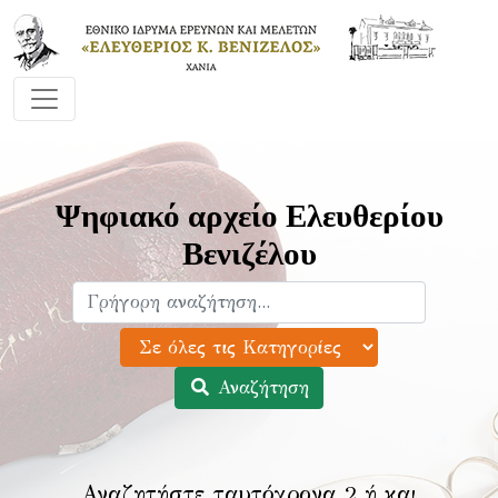
Ψηφιακό αρχείο Ελευθερίου
Βενιζέλου
Αναζήτηση
Αναζητήστε ταυτόχρονα 2 ή και